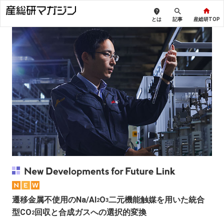
とは
記事
産総研TOP
遷移金属不使用のNa/Al
O
二元機能触媒を用いた統合
2
3
型CO
回収と合成ガスへの選択的変換
2