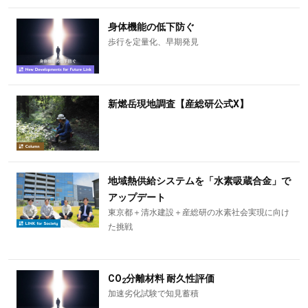
身体機能の低下防ぐ
歩行を定量化、早期発見
新燃岳現地調査【産総研公式X】
地域熱供給システムを「水素吸蔵合金」で
アップデート
東京都＋清水建設＋産総研の水素社会実現に向け
た挑戦
CO
分離材料 耐久性評価
2
加速劣化試験で知見蓄積