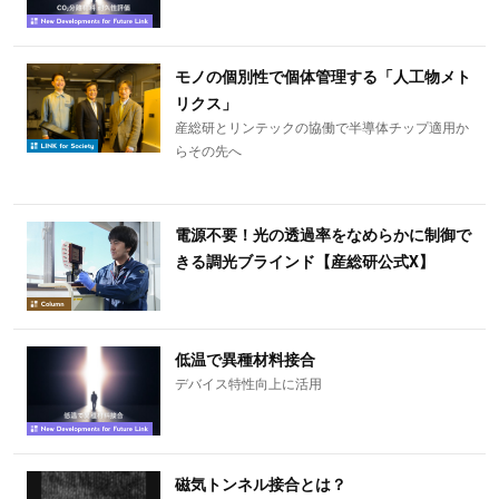
モノの個別性で個体管理する「人工物メト
リクス」
産総研とリンテックの協働で半導体チップ適用か
らその先へ
電源不要！光の透過率をなめらかに制御で
きる調光ブラインド【産総研公式X】
低温で異種材料接合
デバイス特性向上に活用
磁気トンネル接合とは？