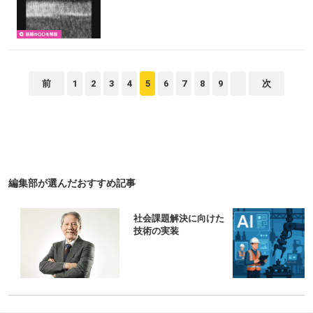
前
1
2
3
4
5
6
7
8
9
次
編集部が選んだおすすめ記事
金
社会課題解決に向けた
は？
技術の実装