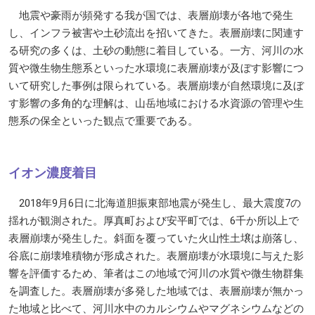
地震や豪雨が頻発する我が国では、表層崩壊が各地で発生
し、インフラ被害や土砂流出を招いてきた。表層崩壊に関連す
る研究の多くは、土砂の動態に着目している。一方、河川の水
質や微生物生態系といった水環境に表層崩壊が及ぼす影響につ
いて研究した事例は限られている。表層崩壊が自然環境に及ぼ
す影響の多角的な理解は、山岳地域における水資源の管理や生
態系の保全といった観点で重要である。
イオン濃度着目
2018年9月6日に北海道胆振東部地震が発生し、最大震度7の
揺れが観測された。厚真町および安平町では、6千か所以上で
表層崩壊が発生した。斜面を覆っていた火山性土壌は崩落し、
谷底に崩壊堆積物が形成された。表層崩壊が水環境に与えた影
響を評価するため、筆者はこの地域で河川の水質や微生物群集
を調査した。表層崩壊が多発した地域では、表層崩壊が無かっ
た地域と比べて、河川水中のカルシウムやマグネシウムなどの