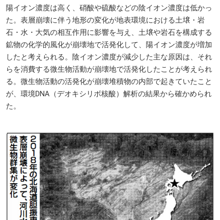
陽イオン濃度は高く、硝酸や硫酸などの陰イオン濃度は低かっ
た。表層崩壊に伴う地形の変化が地表環境における土壌・岩
石・水・大気の相互作用に影響を与え、土壌や岩石を構成する
鉱物の化学的風化が崩壊地で活発化して、陽イオン濃度が増加
したと考えられる。陰イオン濃度が減少した主な原因は、それ
らを消費する微生物活動が崩壊地で活発化したことが考えられ
る。微生物活動の活発化が崩壊堆積物の内部で起きていたこと
が、環境DNA（デオキシリボ核酸）解析の結果から確かめられ
た。