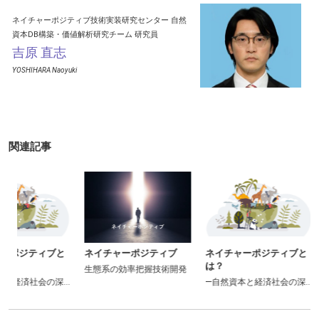
ネイチャーポジティブ技術実装研究センター
自然
資本DB構築・価値解析研究チーム
研究員
吉原 直志
YOSHIHARA Naoyuki
関連記事
ネイチャーポジティブ
ネイチャーポジティブと
ネイチャーポ
は？
生態系の効率把握技術開発
生態系の効率把
い関わり―
―自然資本と経済社会の深い関わり―