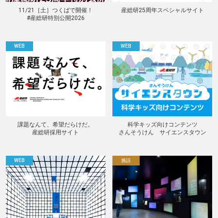
11/21［土］つくばで開催！
産総研25周年スペシャルサイト
#産総研特別公開2026
WEB
WEB
課題なんて、希望だらけだ。
科学キッズ向けコンテンツ
産総研採用サイト
さんそうけん サイエンスタウン
WEB
施設