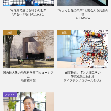
写真集で感じる科学の世界
“ちょっと先の未来” と出会える共創の
『来るべき明日のために』
場
AIST-Cube
施設
施設
国内最大級の地球科学専門ミュージア
創薬推進、ITと人間工学の
ム
研究成果に触れる
地質標本館
ライフテクノロジースタジオ
メディア