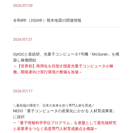
2026/07/30
令和8年（2026年）熊本地震の関連情報
2026/07/21
OptQCと産総研、光量子コンピュータ1号機「MoQuren」を構
築し稼働開始
～【世界初】商用化を目指す国産光量子コンピュータが稼
働。開発者向け実行環境の整備を加速～
2026/07/17
＼最先端の環境で、日本の未来を担う専門人材を育成／
NEDO「量子コンピュータの産業化にかかる 人材育成事業」
に採択
―「量子情報科学学位プログラム」を基盤として最先端研究
と産業界をつなぐ高度専門人材育成拠点を構築―