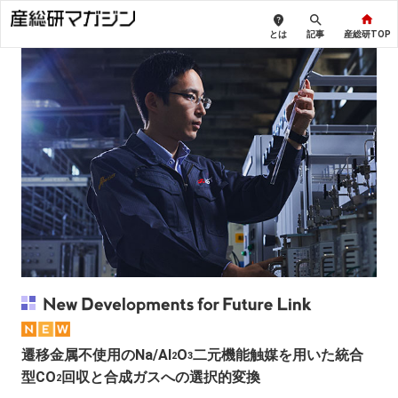
とは
記事
産総研TOP
遷移金属不使用のNa/Al
O
二元機能触媒を用いた統合
2
3
型CO
回収と合成ガスへの選択的変換
2