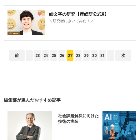
絵文字の研究【産総研公式X】
＼研究者にきいてみた！／
前
23
24
25
26
27
28
29
30
31
次
編集部が選んだおすすめ記事
解決に向けた
話題の〇〇を解説 マ
装
テリアルDXとは？