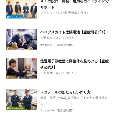
ＡＩの設計・開発・運用をガイドラインで
サポート
チームジャパンで世界標準を目指す
ペロブスカイト太陽電池【産総研公式X】
＼研究者にきいてみた！／
#エネルギー・環境制約対応
透過電子顕微鏡で同位体を見わける【産総
研公式X】
＼研究者にきいてみた！／
メタノールのあたらしい作り方
低温・低圧でのCO
資源化をアイデアで乗り越え
2
る
#エネルギー・環境制約対応