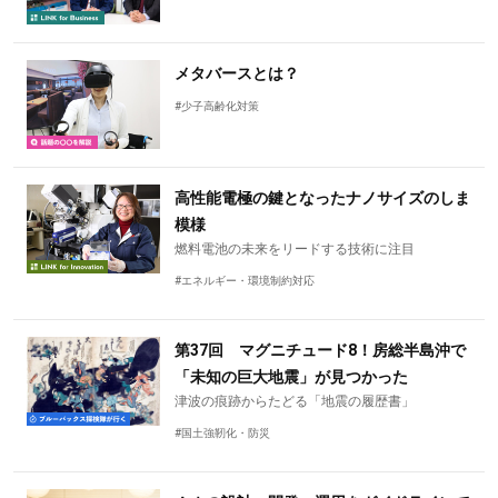
メタバースとは？
#少子高齢化対策
高性能電極の鍵となったナノサイズのしま
模様
燃料電池の未来をリードする技術に注目
#エネルギー・環境制約対応
第37回 マグニチュード8！房総半島沖で
「未知の巨大地震」が見つかった
津波の痕跡からたどる「地震の履歴書」
#国土強靭化・防災