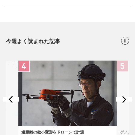
今週よく読まれた記事
は
遠距離の微小変形をドローンで計測
ゲノム