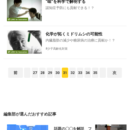
“味”を科学で解明する
認知症予防にも貢献できる！？
化学が拓くミドリムシの可能性
内臓脂肪の減少や糖尿病の治療に貢献か！？
#少子高齢化対策
前
27
28
29
30
31
32
33
34
35
次
編集部が選んだおすすめ記事
価す
話題の〇〇を解説 フ