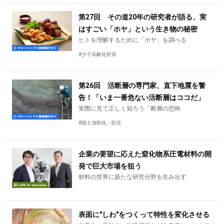
第27回 その道20年の研究者が語る、実
はすごい「ホヤ」という生き物の秘密
ヒトを理解するために「ホヤ」を調べる
#少子高齢化対策
第26回 活断層の専門家、直下地震を警
告！「いま一番危ない活断層はココだ」
実際に見て正しく知ろう「断層の恐怖
#国土強靭化・防災
企業の要望に応えた窒化物系圧電材料の開
発で巨大市場を狙う
材料の世界に新たな研究分野を生み出す
表面に"しわ"をつくって特性を変化させる