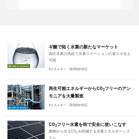
ギ酸で拓く水素の新たなマーケット
高圧水素の供給で水素ステーションの省エネ化も
可能
#エネルギー・環境制約対応
再生可能エネルギーからCO
フリーのアン
2
モニアを大量製造
#エネルギー・環境制約対応
CO
フリー水素を街で安全に使いこなす
2
建物から出るCO
を削減する水素エネルギーシス
2
テム