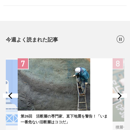
今週よく読まれた記事
第26回 活断層の専門家、直下地震を警告！「いま
一番危ない活断層はココだ」
積層セラ