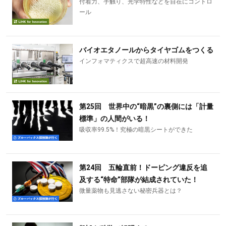
付着力、手触り、光学特性などを自在にコントロ
ール
バイオエタノールからタイヤゴムをつくる
インフォマティクスで超高速の材料開発
第25回 世界中の“暗黒”の裏側には「計量
標準」の人間がいる！
吸収率99.5%！究極の暗黒シートができた
第24回 五輪直前！ドーピング違反を追
及する“特命”部隊が結成されていた！
微量薬物も見逃さない秘密兵器とは？