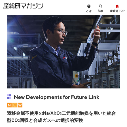
とは
記事
産総研TOP
遷移金属不使用のNa/Al
O
二元機能触媒を用いた統合
2
3
型CO
回収と合成ガスへの選択的変換
2