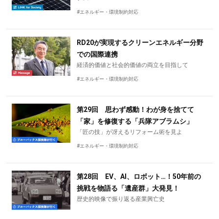
#エネルギー・環境制約対応
RD20が実現するクリーンエネルギー分野
での国際連携
経済的価値と社会的価値の両立を目指して
#エネルギー・環境制約対応
第29回 思わず感動！わが身を捨てて
「家」を修復する「兵隊アブラムシ」
「匠の技」が冴えるリフォーム術を見よ
#エネルギー・環境制約対応
第28回 EV、AI、ロボット…！50年前の
挑戦を物語る「遺産群」大発見！
歴史的映像で振り返る産業興亡史