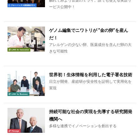
触れてみよう音楽のミライ。誰でも使える実証サ
ービス公開中！
ゲノム編集でニワトリが “金の卵”を産ん
だ！
アレルゲンの少ない卵、医薬成分を含んだ卵の大
きな可能性
世界初！生体情報を利用した電子署名技術
日立が開発、産総研が安全性を証明して実用化を
実現
持続可能な社会の実現を先導する研究開発
機関へ
多様な連携でイノベーションを創出する