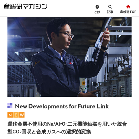
とは
記事
産総研TOP
遷移金属不使用のNa/Al
O
二元機能触媒を用いた統合
2
3
型CO
回収と合成ガスへの選択的変換
2