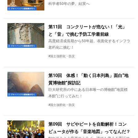
科学者50年の夢。結実へ
第11回 コンクリートが危ない！「光」
と「音」で挑む予防工学最前線
高度経済成長期から50年超。表面化するインフラ
老朽化に挑む！
#国土強靭化・防災
第10回 体感！「動く日本列島」面白“地
質博物館”探訪記
巨大研究所の中にある日本唯一の博物館“地質標
本館”に行ってみた！
#国土強靭化・防災
第09回 サビやビートを自動解析！コン
ピュータが作る「音楽地図」ってなんだ？