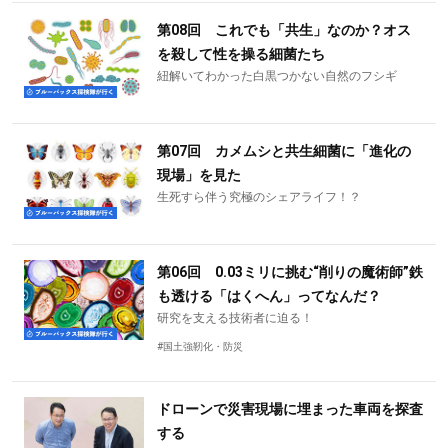
第08回 これでも「共生」なのか？オス
を殺して性を操る細菌たち
紐解いてわかった白黒つかない自然のフシギ
第07回 カメムシと共生細菌に「進化の
現場」を見た
生死すら伴う究極のシェアライフ！？
第06回 0.03ミリに挑む“削りの魔術師”鉄
も透ける「はくへん」ってなんだ？
研究を支える技術者に迫る！
#国土強靭化・防災
ドローンで災害現場に埋まった車両を探査
する