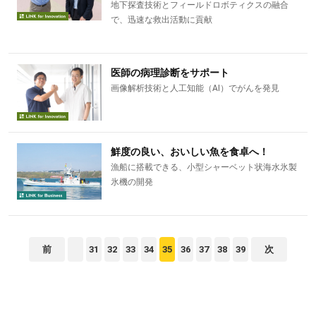
地下探査技術とフィールドロボティクスの融合
で、迅速な救出活動に貢献
医師の病理診断をサポート
画像解析技術と人工知能（AI）でがんを発見
鮮度の良い、おいしい魚を食卓へ！
漁船に搭載できる、小型シャーベット状海水氷製
氷機の開発
前
31
32
33
34
35
36
37
38
39
次