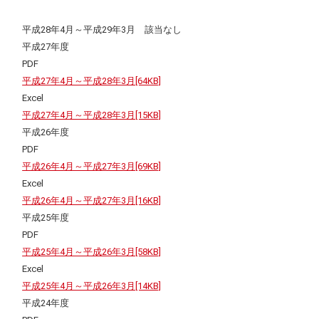
平成28年4月～平成29年3月 該当なし
平成27年度
PDF
平成27年4月～平成28年3月[64KB]
Excel
平成27年4月～平成28年3月[15KB]
平成26年度
PDF
平成26年4月～平成27年3月[69KB]
Excel
平成26年4月～平成27年3月[16KB]
平成25年度
PDF
平成25年4月～平成26年3月[58KB]
Excel
平成25年4月～平成26年3月[14KB]
平成24年度