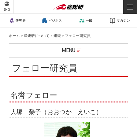
ENG
研究者
ビジネス
一般
マガジン
ホーム
>
産総研について
>
組織
>
フェロー研究員
MENU
フェロー研究員
名誉フェロー
大塚 榮子（おおつか えいこ）