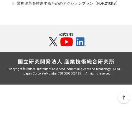
業務改革を推進するためのアクションプラン【PDF:210KB】
公式SNS
Copyright © National Institute of Advanced Industrial Science and Technology （AIST）
（Japan Corporate Number 7010005005425）. All rights reserved.