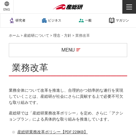
ENG
報道・マスコミの方へ
研究者
ビジネス
一般
マガジン
メディアライブラリー
ホーム
>
産総研について
>
理念・方針
>
業務改革
お問い合わせ
MENU
業務改革
サイトマップ
ご利用条件
プライバシーポリシー
個人情報保護
業務全体について改革を推進し、合理的かつ効率的な遂行を実現
していくことは、産総研が社会にさらに貢献する上で必要不可欠
な取り組みです。
産総研では「産総研業務改革ポリシー」を定め、さらに「アクシ
ョンプラン」による具体的な取り組みを推進しています。
産総研業務改革ポリシー【PDF:228KB】