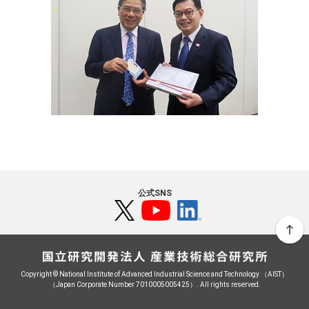
公式SNS
Copyright © National Institute of Advanced Industrial Science and Technology （AIST）
（Japan Corporate Number 7010005005425）. All rights reserved.