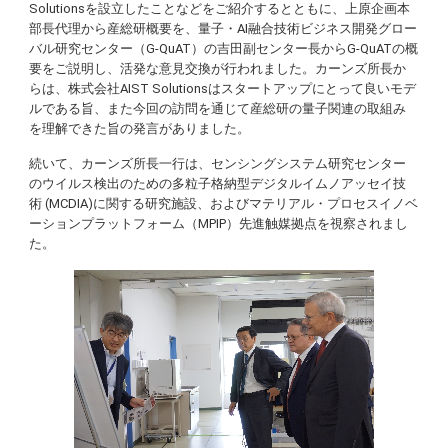
Solutionsを設立したことなどをご紹介するとともに、上原企画本
部長代理から産総研概要を、量子・AI融合技術ビジネス開発グロー
バル研究センター（G-QuAT）の吉田副センター長からG-QuATの概
要をご説明し、活発な意見交換が行われました。カーンズ所長か
らは、株式会社AIST Solutionsはスタートアップにとって良いモデ
ルである旨、また今回の訪問を通じて産総研の量子関連の取組み
を理解できた旨の発言がありました。
続いて、カーンズ所長一行は、センシングシステム研究センター
のウイルス検出のための多粒子格納型デジタルイムノアッセイ技
術 (MCDIA)に関する研究施設、およびマテリアル・プロセスイノベ
ーションプラットフォーム（MPIP）先進触媒拠点を視察されまし
た。