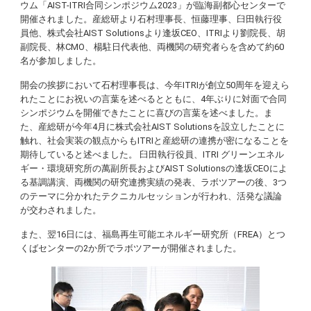
ウム「AIST-ITRI合同シンポジウム2023」が臨海副都心センターで
開催されました。産総研より石村理事長、恒藤理事、臼田執行役
員他、株式会社AIST Solutionsより逢坂CEO、ITRIより劉院長、胡
副院長、林CMO、楊駐日代表他、両機関の研究者らを含めて約60
名が参加しました。
開会の挨拶において石村理事長は、今年ITRIが創立50周年を迎えら
れたことにお祝いの言葉を述べるとともに、4年ぶりに対面で合同
シンポジウムを開催できたことに喜びの言葉を述べました。ま
た、産総研が今年4月に株式会社AIST Solutionsを設立したことに
触れ、社会実装の観点からもITRIと産総研の連携が密になることを
期待していると述べました。 臼田執行役員、ITRI グリーンエネル
ギー・環境研究所の萬副所長およびAIST Solutionsの逢坂CEOによ
る基調講演、両機関の研究連携実績の発表、ラボツアーの後、3つ
のテーマに分かれたテクニカルセッションが行われ、活発な議論
が交わされました。
また、翌16日には、福島再生可能エネルギー研究所（FREA）とつ
くばセンターの2か所でラボツアーが開催されました。