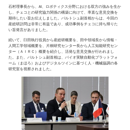
石村理事長から、AI、ロボティクス分野における双方の強みを生か
し、チェコとの研究協力関係の構築に向けて、率直な意見交換を
期待したい旨お伝えしました。バルトシュ副首相からは、今回の
産総研訪問は非常に有益であり、成功事例をチェコに持ち帰りた
い旨発言がありました。
続いて、臼田執行役員から産総研概要を、田中領域長から情報・
人間工学領域概要を、片桐研究センター長から人工知能研究セン
ター（ＡＩＲＣ）概要を紹介し、活発な意見交換が行われまし
た。また、バルトシュ副首相は、バイオ実験自動化プラットフォ
ーム（まほろ）およびデジタルツインに基づく人・機械協調の各
研究室を視察されました。