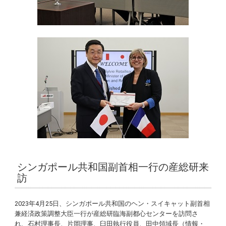
シンガポール共和国副首相一行の産総研来
訪
2023年4月25日、シンガポール共和国のヘン・スイキャット副首相
兼経済政策調整大臣一行が産総研臨海副都心センターを訪問さ
れ、石村理事長、片岡理事、臼田執行役員、田中領域長（情報・