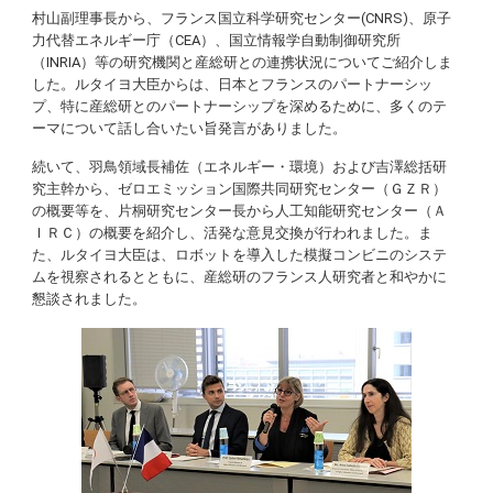
村山副理事長から、フランス国立科学研究センター(CNRS)、原子
力代替エネルギー庁（CEA）、国立情報学自動制御研究所
（INRIA）等の研究機関と産総研との連携状況についてご紹介しま
した。ルタイヨ大臣からは、日本とフランスのパートナーシッ
プ、特に産総研とのパートナーシップを深めるために、多くのテ
ーマについて話し合いたい旨発言がありました。
続いて、羽鳥領域長補佐（エネルギー・環境）および吉澤総括研
究主幹から、ゼロエミッション国際共同研究センター（ＧＺＲ）
の概要等を、片桐研究センター長から人工知能研究センター（Ａ
ＩＲＣ）の概要を紹介し、活発な意見交換が行われました。ま
た、ルタイヨ大臣は、ロボットを導入した模擬コンビニのシステ
ムを視察されるとともに、産総研のフランス人研究者と和やかに
懇談されました。