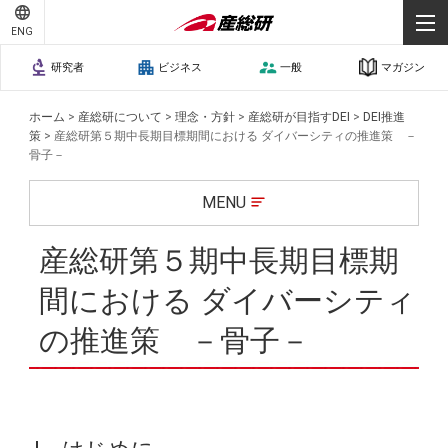
ENG
研究者
ビジネス
一般
マガジン
ホーム
>
産総研について
>
理念・方針
>
産総研が目指すDEI
>
DEI推進
策
>
産総研第５期中長期目標期間における ダイバーシティの推進策 －
骨子－
MENU
産総研第５期中長期目標期
間における ダイバーシティ
の推進策 －骨子－