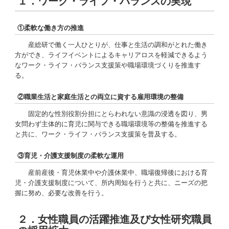
１．ワーク・ライフ・バランスの実現
①柔軟な働き方の推進
産総研で働く一人ひとりが、仕事と生活の調和がとれた働き
方ができ、ライフイベントによるキャリアロスを軽減できるよう
なワーク・ライフ・バランス支援策や職場環境づくりを推進す
る。
②職業生活と家庭生活との両立に資する雇用環境の整備
固定的な性別役割分担にとらわれない意識の浸透を図り、男
女問わず主体的に育児に関与できる職場環境等の整備を推進する
と共に、ワーク・ライフ・バランス支援策を普及する。
③育児・介護支援制度の柔軟な運用
産前産後・育児休業中や介護休業中、職場復帰後における育
児・介護支援制度について、所内周知を行うと共に、ニーズの把
握に努め、必要な改善を行う。
２．女性職員の活躍推進及び女性研究職員