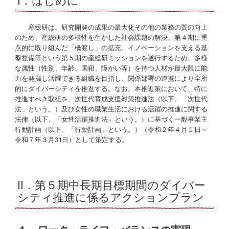
Ⅰ．はじめに
産総研は、研究開発の成果の最大化その他の業務の質の向上
のため、産総研の多様性を生かした社会課題の解決、第４期に重
点的に取り組んだ「橋渡し」の拡充、イノベーションを支える基
盤整備等という第５期の産総研ミッションを遂行するため、多様
な属性（性別、年齢、国籍、障がい等）を持つ人材が最大限に能
力を発揮し活躍できる組織を目指し、関係部署の連携により全所
的にダイバーシティを推進する。なお、本推進策において、特に
推進すべき取組を、次世代育成支援対策推進法（以下、「次世代
法」という。）及び女性の職業生活における活躍の推進に関する
法律（以下、「女性活躍推進法」という。）に基づく一般事業主
行動計画（以下、「行動計画」という。）（令和２年４月１日～
令和７年３月31日）として策定する。
Ⅱ．第５期中長期目標期間のダイバー
シティ推進に係るアクションプラン