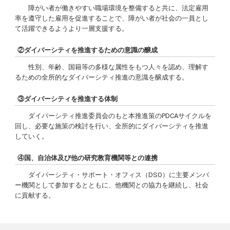
障がい者が働きやすい職場環境を整備すると共に、法定雇用
率を遵守した雇用を促進することで、障がい者が社会の一員とし
て活躍できるようより一層支援する。
②ダイバーシティを推進するための意識の醸成
性別、年齢、国籍等の多様な属性をもつ人々を認め、理解す
るための全所的なダイバーシティ推進の意識を醸成する。
③ダイバーシティを推進する体制
ダイバーシティ推進委員会のもと本推進策のPDCAサイクルを
回し、必要な施策の検討を行い、全所的にダイバーシティを推進
していく。
④国、自治体及び他の研究教育機関等との連携
ダイバーシティ・サポート・オフィス（DSO）に主要メンバ
ー機関として参加するとともに、他機関との協力を継続し、社会
に貢献する。