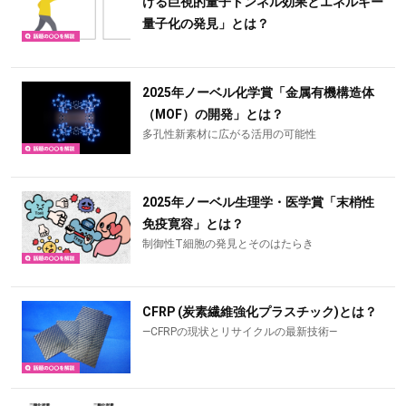
ける巨視的量子トンネル効果とエネルギー
量子化の発見」とは？
2025年ノーベル化学賞「金属有機構造体
（MOF）の開発」とは？
多孔性新素材に広がる活用の可能性
2025年ノーベル生理学・医学賞「末梢性
免疫寛容」とは？
制御性T細胞の発見とそのはたらき
CFRP (炭素繊維強化プラスチック)とは？
―CFRPの現状とリサイクルの最新技術―