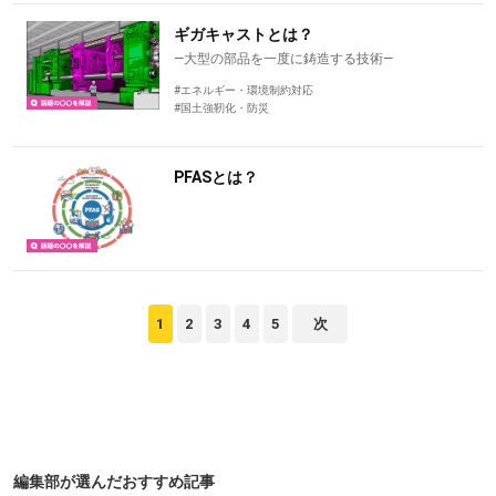
ギガキャストとは？
―大型の部品を一度に鋳造する技術―
#エネルギー・環境制約対応
#国土強靭化・防災
PFASとは？
1
2
3
4
5
次
編集部が選んだおすすめ記事