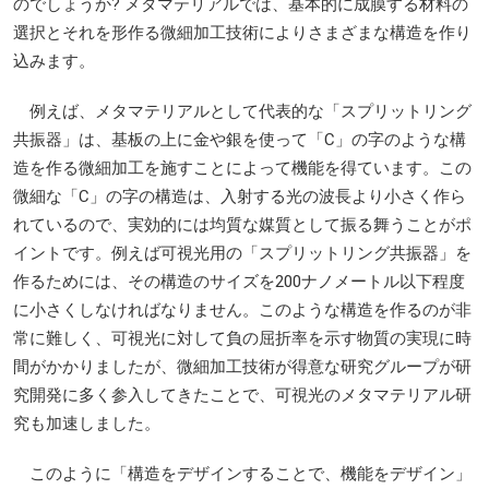
のでしょうか? メタマテリアルでは、基本的に成膜する材料の
選択とそれを形作る微細加工技術によりさまざまな構造を作り
込みます。
例えば、メタマテリアルとして代表的な「スプリットリング
共振器」は、基板の上に金や銀を使って「C」の字のような構
造を作る微細加工を施すことによって機能を得ています。この
微細な「C」の字の構造は、入射する光の波長より小さく作ら
れているので、実効的には均質な媒質として振る舞うことがポ
イントです。例えば可視光用の「スプリットリング共振器」を
作るためには、その構造のサイズを200ナノメートル以下程度
に小さくしなければなりません。このような構造を作るのが非
常に難しく、可視光に対して負の屈折率を示す物質の実現に時
間がかかりましたが、微細加工技術が得意な研究グループが研
究開発に多く参入してきたことで、可視光のメタマテリアル研
究も加速しました。
このように「構造をデザインすることで、機能をデザイン」