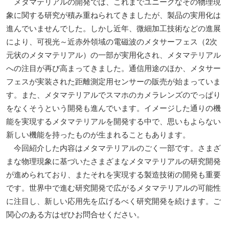
メタマテリアルの開発では、これまでユニークなその物理現
象に関する研究が積み重ねられてきましたが、製品の実用化は
進んでいませんでした。しかし近年、微細加工技術などの進展
により、可視光～近赤外領域の電磁波のメタサーフェス（2次
元状のメタマテリアル）の一部が実用化され、メタマテリアル
への注目が再び高まってきました。通信用途のほか、メタサー
フェスが実装された距離測定用センサーの販売が始まっていま
す。また、メタマテリアルでスマホのカメラレンズのでっぱり
をなくそうという開発も進んでいます。イメージした通りの機
能を実現するメタマテリアルを開発する中で、思いもよらない
新しい機能を持ったものが生まれることもあります。
今回紹介した内容はメタマテリアルのごく一部です。さまざ
まな物理現象に基づいたさまざまなメタマテリアルの研究開発
が進められており、またそれを実現する製造技術の開発も重要
です。世界中で進む研究開発で広がるメタマテリアルの可能性
に注目し、新しい応用先を広げるべく研究開発を続けます。ご
関心のある方はぜひお問合せください。