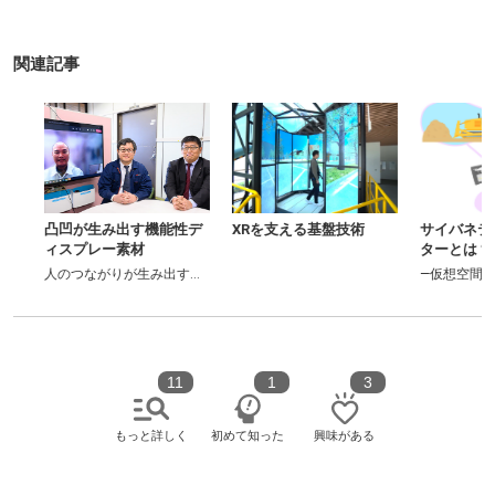
関連記事
凸凹が生み出す機能性デ
XRを支える基盤技術
サイバネティ
ィスプレー素材
ターとは？
間への価値を生み出す技術―
人のつながりが生み出す連携のカタチ
―仮想空間を介
11
1
3
もっと詳しく
初めて知った
興味がある