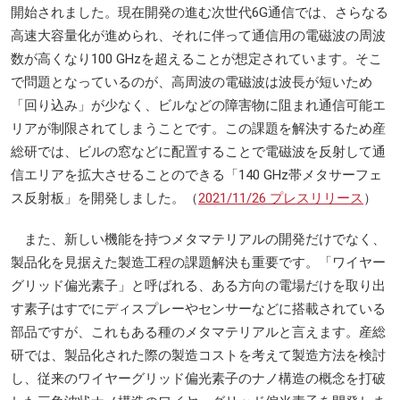
開始されました。現在開発の進む次世代6G通信では、さらなる
高速大容量化が進められ、それに伴って通信用の電磁波の周波
数が高くなり100 GHzを超えることが想定されています。そこ
で問題となっているのが、高周波の電磁波は波長が短いため
「回り込み」が少なく、ビルなどの障害物に阻まれ通信可能エ
リアが制限されてしまうことです。この課題を解決するため産
総研では、ビルの窓などに配置することで電磁波を反射して通
信エリアを拡大させることのできる「140 GHz帯メタサーフェ
ス反射板」を開発しました。（
2021/11/26 プレスリリース
）
また、新しい機能を持つメタマテリアルの開発だけでなく、
製品化を見据えた製造工程の課題解決も重要です。「ワイヤー
グリッド偏光素子」と呼ばれる、ある方向の電場だけを取り出
す素子はすでにディスプレーやセンサーなどに搭載されている
部品ですが、これもある種のメタマテリアルと言えます。産総
研では、製品化された際の製造コストを考えて製造方法を検討
し、従来のワイヤーグリッド偏光素子のナノ構造の概念を打破