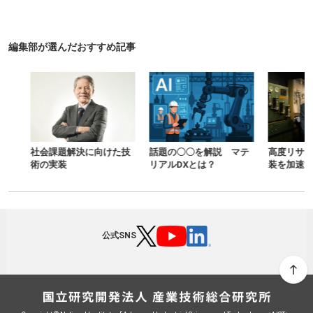
編集部が選んだおすすめ記事
社会課題解決に向けた技
話題の〇〇を解説 マテ
高度リサイク
術の実装
リアルDXとは？
装を加速する
公式SNS