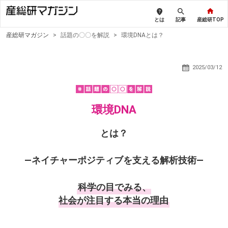
とは
記事
産総研TOP
産総研マガジン
>
話題の〇〇を解説
>
環境DNAとは？
2025/03/12
環境DNA
とは？
―ネイチャーポジティブを支える解析技術―
科学の目でみる、
社会が注目する本当の理由