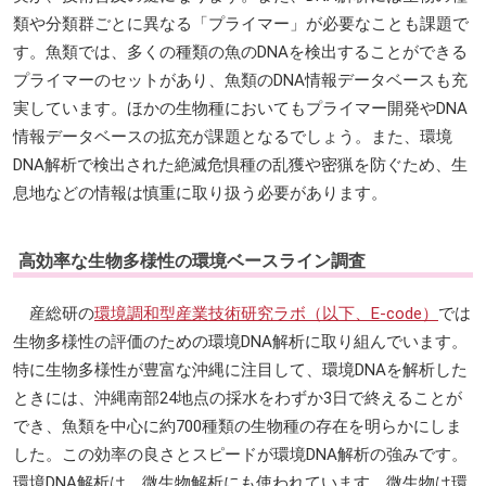
類や分類群ごとに異なる「プライマー」が必要なことも課題で
す。魚類では、多くの種類の魚のDNAを検出することができる
プライマーのセットがあり、魚類のDNA情報データベースも充
実しています。ほかの生物種においてもプライマー開発やDNA
情報データベースの拡充が課題となるでしょう。また、環境
DNA解析で検出された絶滅危惧種の乱獲や密猟を防ぐため、生
息地などの情報は慎重に取り扱う必要があります。
高効率な生物多様性の環境ベースライン調査
産総研の
環境調和型産業技術研究ラボ（以下、E-code）
では
生物多様性の評価のための環境DNA解析に取り組んでいます。
特に生物多様性が豊富な沖縄に注目して、環境DNAを解析した
ときには、沖縄南部24地点の採水をわずか3日で終えることが
でき、魚類を中心に約700種類の生物種の存在を明らかにしま
した。この効率の良さとスピードが環境DNA解析の強みです。
環境DNA解析は、微生物解析にも使われています。微生物は環