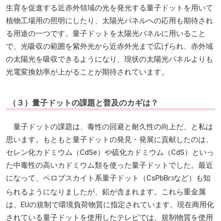
生育を促進する近赤外領域の光を発光する量子ドットを用いて
植物工場用の照明にしたり、太陽光パネルへの応用も期待され
る用途の一つです。量子ドットを太陽光パネルに用いること
で、光吸収の範囲を紫外光から近赤外光まで広げられ、赤外域
の太陽光を吸収できるようになり、現状の太陽光パネルよりも
光電変換効率が上がることが期待されています。
（３）量子ドットの課題と普及のカギは？
量子ドットの課題は、毒性の回避と耐久性の向上だ、と私は
思います。もともと量子ドットの発見・発展に貢献したのは、
セレン化カドミウム（CdSe）や硫化カドミウム（CdS）といっ
た中毒性の高いカドミウム類を使った量子ドットでした。最近
になって、ペロブスカイト系量子ドット（CsPbBr
など）も知
3
られるようになりましたが、鉛が含まれます。これら重金属
は、EUの規制で環境負荷物質に指定されています。現在商用化
されている量子ドットを使用したテレビでは、規制物質を使用