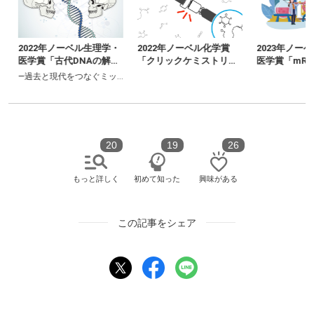
2022年ノーベル生理学・
2022年ノーベル化学賞
2023年ノー
医学賞「古代DNAの解
「クリックケミストリ
医学賞「mRN
析」とは？
ー」とは？
の実用化を可
―
―過去と現代をつなぐミッシングリンクへのアプローチ―
飾塩基の研究
20
19
26
もっと詳しく
初めて知った
興味がある
この記事をシェア