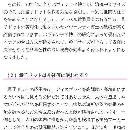
その後、90年代に入りバヴェンディ博士が、溶液中でサイズ
のそろった量子ドットを作る方法を発明し、一気に世間の注目
を集めることになりました。ノーベル賞委員会の解説でも、量
子ドットの実用化に道を開いたバヴェンディ博士の業績が高く
評価されています。バヴェンディ博士の研究によって優れたア
イデアの合成方法が確立されて、粒子サイズがそろって表面の
欠陥がなくなり単色性の高い発光が効率よく得られるようにも
なりました。
（２）量子ドットは今後何に使われる？
量子ドットの応用先は、ディスプレイを高輝度・高精細にす
るという目に見える分野だけではありません。人体を透過しや
すい近赤外発光を利用することで、病気の診断や薬の効果の有
無を調べるなど先端医療分野への貢献が期待されています。一
例として、人間の体内に潜むがん細胞を検出する蛍光マーカー
として使うための研究開発が進んでいます。ほかにも、植物の