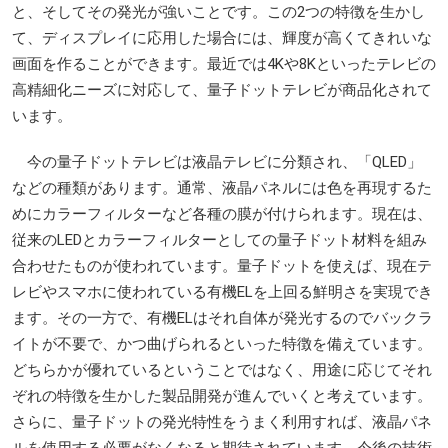
と、そしてその発光が強いことです。この2つの特徴を生かし
て、ディスプレイに応用した場合には、輝度が高くてきれいな
画面を作ることができます。最近では4Kや8Kといったテレビの
高精細化ニーズに対応して、量子ドットテレビが商品化されて
います。
今の量子ドットテレビは液晶テレビに分類され、「QLED」
などの種類があります。通常、液晶パネルには色を再現するた
めにカラーフィルターなど各種の膜が付けられます。現在は、
従来のLEDとカラーフィルターとしての量子ドット材料を組み
合わせたものが使われています。量子ドットを使えば、現在テ
レビやスマホに使われている有機ELを上回る鮮明さを実現でき
ます。その一方で、有機ELはそれ自体が発光するのでバックラ
イトが不要で、かつ曲げられるといった特徴を備えています。
どちらかが優れているということではなく、用途に応じてそれ
ぞれの特徴を生かした製品開発が進んでいくと考えています。
さらに、量子ドットの発光特性をうまく利用すれば、液晶パネ
ルを使用する必要がなくなると期待されています。今後の技術