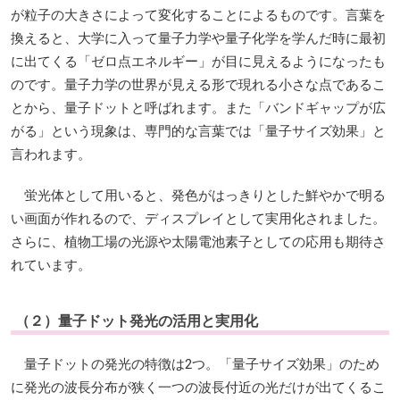
が粒子の大きさによって変化することによるものです。言葉を
換えると、大学に入って量子力学や量子化学を学んだ時に最初
に出てくる「ゼロ点エネルギー」が目に見えるようになったも
のです。量子力学の世界が見える形で現れる小さな点であるこ
とから、量子ドットと呼ばれます。また「バンドギャップが広
がる」という現象は、専門的な言葉では「量子サイズ効果」と
言われます。
蛍光体として用いると、発色がはっきりとした鮮やかで明る
い画面が作れるので、ディスプレイとして実用化されました。
さらに、植物工場の光源や太陽電池素子としての応用も期待さ
れています。
（２）量子ドット発光の活用と実用化
量子ドットの発光の特徴は2つ。「量子サイズ効果」のため
に発光の波長分布が狭く一つの波長付近の光だけが出てくるこ