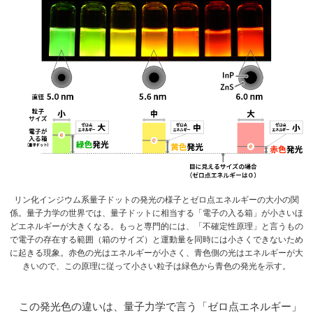
リン化インジウム系量子ドットの発光の様子とゼロ点エネルギーの大小の関
係。量子力学の世界では、量子ドットに相当する「電子の入る箱」が小さいほ
どエネルギーが大きくなる。もっと専門的には、「不確定性原理」と言うもの
で電子の存在する範囲（箱のサイズ）と運動量を同時には小さくできないため
に起きる現象。赤色の光はエネルギーが小さく、青色側の光はエネルギーが大
きいので、この原理に従って小さい粒子は緑色から青色の発光を示す。
この発光色の違いは、量子力学で言う「ゼロ点エネルギー」