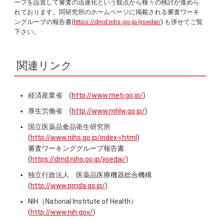
ープを設置して審査の迅速化という観点から種々の検討が進めら
れております。同研究所のホームページに掲載される審査ワーキ
ングループの報告書(
https://dmd.nihs.go.jp/jisedai/
) も併せてご覧
下さい。
関連リンク
経済産業省 (
http://www.meti.go.jp/
)
厚生労働省 (
http://www.mhlw.go.jp/
)
国立医薬品食品衛生研究所
(
http://www.nihs.go.jp/index-j.html
)
審査ワーキンググループ報告書
(
https://dmd.nihs.go.jp/jisedai/
)
独立行政法人 医薬品医療機器総合機構
(
http://www.pmda.go.jp/
)
NIH（National Institute of Health）
(
http://www.nih.gov/
)