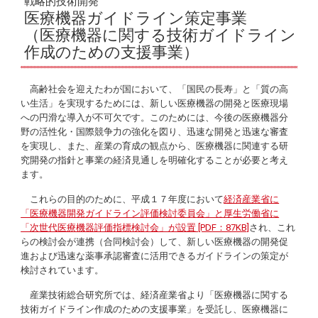
戦略的技術開発
医療機器ガイドライン策定事業
（医療機器に関する技術ガイドライン
作成のための支援事業）
高齢社会を迎えたわが国において、「国民の長寿」と「質の高
い生活」を実現するためには、新しい医療機器の開発と医療現場
への円滑な導入が不可欠です。このためには、今後の医療機器分
野の活性化・国際競争力の強化を図り、迅速な開発と迅速な審査
を実現し、また、産業の育成の観点から、医療機器に関連する研
究開発の指針と事業の経済見通しを明確化することが必要と考え
ます。
これらの目的のために、平成１７年度において
経済産業省に
「医療機器開発ガイドライン評価検討委員会」と厚生労働省に
「次世代医療機器評価指標検討会」が設置 [PDF：87KB]
され、これ
らの検討会が連携（合同検討会）して、新しい医療機器の開発促
進および迅速な薬事承認審査に活用できるガイドラインの策定が
検討されています。
産業技術総合研究所では、経済産業省より「医療機器に関する
技術ガイドライン作成のための支援事業」を受託し、医療機器に