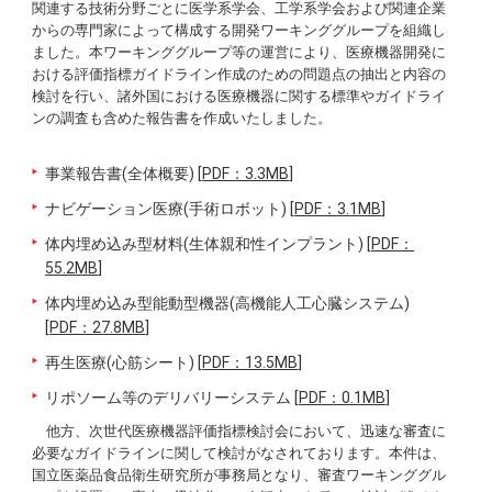
関連する技術分野ごとに医学系学会、工学系学会および関連企業
からの専門家によって構成する開発ワーキンググループを組織し
ました。本ワーキンググループ等の運営により、医療機器開発に
おける評価指標ガイドライン作成のための問題点の抽出と内容の
検討を行い、諸外国における医療機器に関する標準やガイドライ
ンの調査も含めた報告書を作成いたしました。
事業報告書(全体概要) [
PDF：3.3MB
]
ナビゲーション医療(手術ロボット) [
PDF：3.1MB
]
体内埋め込み型材料(生体親和性インプラント) [
PDF：
55.2MB
]
体内埋め込み型能動型機器(高機能人工心臓システム)
[
PDF：27.8MB
]
再生医療(心筋シート) [
PDF：13.5MB
]
リポソーム等のデリバリーシステム [
PDF：0.1MB
]
他方、次世代医療機器評価指標検討会において、迅速な審査に
必要なガイドラインに関して検討がなされております。本件は、
国立医薬品食品衛生研究所が事務局となり、審査ワーキンググル