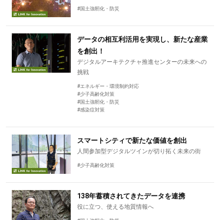
#国土強靭化・防災
データの相互利活用を実現し、新たな産業
を創出！
デジタルアーキテクチャ推進センターの未来への
挑戦
#エネルギー・環境制約対応
#少子高齢化対策
#国土強靭化・防災
#感染症対策
スマートシティで新たな価値を創出
人間参加型デジタルツインが切り拓く未来の街
#少子高齢化対策
138年蓄積されてきたデータを連携
役に立つ、使える地質情報へ