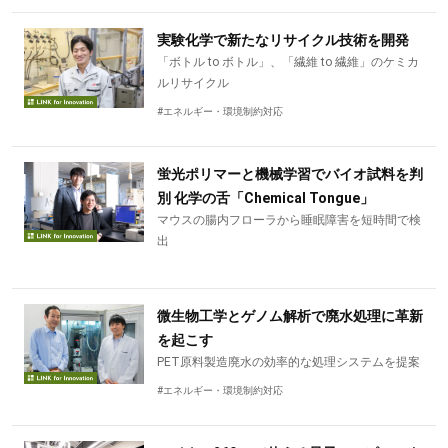
実験化学で新たなリサイクル技術を開発
「ボトル to ボトル」、「繊維 to 繊維」のケミカ
ルリサイクル
#エネルギー・環境制約対応
蛍光ポリマーと機械学習でバイオ試料を判
別 化学の舌「Chemical Tongue」
マウスの腸内フローラから睡眠障害を短時間で検
出
微生物工学とゲノム解析で廃水処理に革新
を起こす
PET原料製造廃水の効率的な処理システムを提案
#エネルギー・環境制約対応