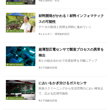
#国土強靭化・防災
材料開発がかわる！材料インフォマティク
スの可能性
データの取得と利用を同時に進めていく
#エネルギー・環境制約対応
超薄型圧電センサで製造プロセスの異常を
検出
AIとの組み合わせで生産効率を大幅にアップ
#少子高齢化対策
においをかぎ分けるガスセンサ
疾病スクリーニングから生活空間のにおい検知ま
で、広がる応用可能性
#少子高齢化対策