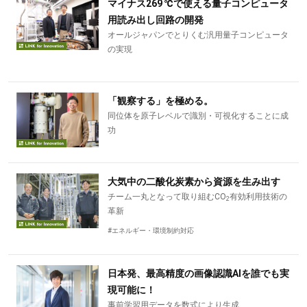
マイナス269 ℃で使える量子コンピュータ
用読み出し回路の開発
オールジャパンでとりくむ汎用量子コンピュータ
の実現
「観察する」を極める。
同位体を原子レベルで識別・可視化することに成
功
大気中の二酸化炭素から資源を生み出す
チーム一丸となって取り組むCO
有効利用技術の
2
革新
#エネルギー・環境制約対応
日本発、最高精度の画像認識AIを誰でも実
現可能に！
事前学習用データを数式により生成