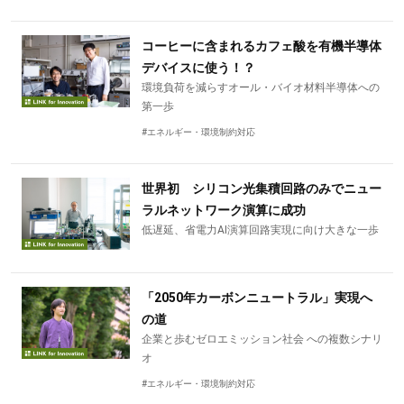
コーヒーに含まれるカフェ酸を有機半導体
デバイスに使う！？
環境負荷を減らすオール・バイオ材料半導体への
第一歩
#エネルギー・環境制約対応
世界初 シリコン光集積回路のみでニュー
ラルネットワーク演算に成功
低遅延、省電力AI演算回路実現に向け大きな一歩
「2050年カーボンニュートラル」実現へ
の道
企業と歩むゼロエミッション社会 への複数シナリ
オ
#エネルギー・環境制約対応