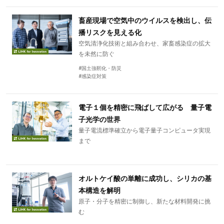
畜産現場で空気中のウイルスを検出し、伝
播リスクを見える化
空気清浄化技術と組み合わせ、家畜感染症の拡大
を未然に防ぐ
#国土強靭化・防災
#感染症対策
電子１個を精密に飛ばして広がる 量子電
子光学の世界
量子電流標準確立から電子量子コンピュータ実現
まで
オルトケイ酸の単離に成功し、シリカの基
本構造を解明
原子・分子を精密に制御し、新たな材料開発に挑
む