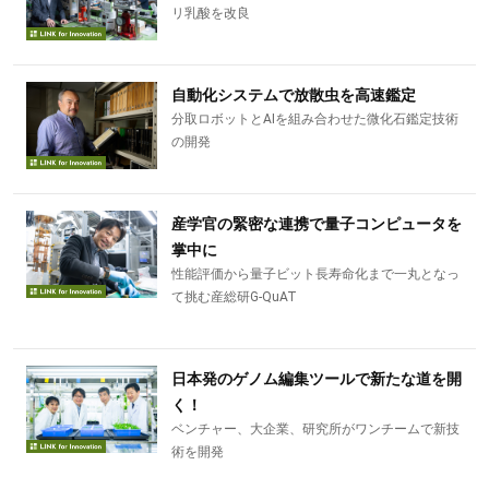
リ乳酸を改良
自動化システムで放散虫を高速鑑定
分取ロボットとAIを組み合わせた微化石鑑定技術
の開発
産学官の緊密な連携で量子コンピュータを
掌中に
性能評価から量子ビット長寿命化まで一丸となっ
て挑む産総研G-QuAT
日本発のゲノム編集ツールで新たな道を開
く！
ベンチャー、大企業、研究所がワンチームで新技
術を開発