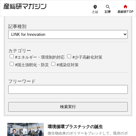
とは
記事
産総研TOP
記事種別
カテゴリー
#エネルギー・環境制約対応
#少子高齢化対策
#国土強靭化・防災
#感染症対策
フリーワード
環境循環プラスチックの誕生
微生物由来のポリマーをブレンドして、既存のポ