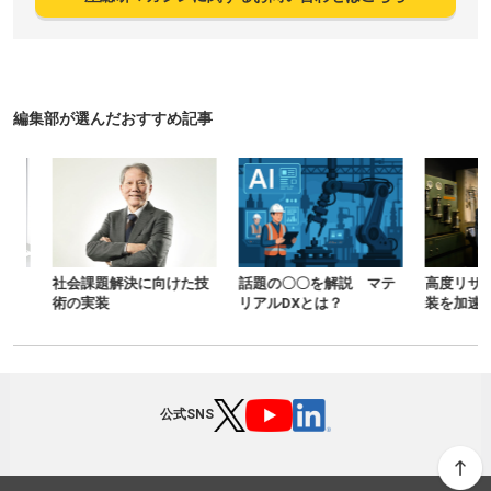
編集部が選んだおすすめ記事
社会課題解決に向けた技
話題の〇〇を解説 マテ
高度リサイク
術の実装
リアルDXとは？
装を加速する
公式SNS