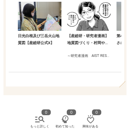
布図
日光白根及び三岳火山地
【産総研・研究者漫画】
第41回 
質図【産総研公式X】
地質図づくり・村岡やよ
された「史
いさんの「風景の見方」
絶滅」の痕
～研究者漫画 AIST RESEARCHER MAN
滅」のヒン
る？地質を
の情熱が凄
0
0
0
もっと詳しく
初めて知った
興味がある