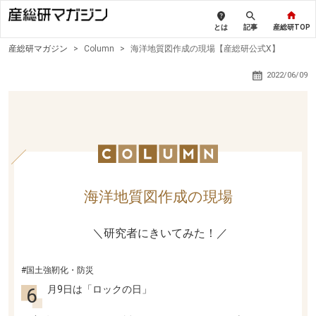
とは
記事
産総研TOP
産総研マガジン
>
Column
>
海洋地質図作成の現場【産総研公式X】
2022/06/09
海洋地質図作成の現場
＼研究者にきいてみた！／
#国土強靭化・防災
6月9日は「ロックの日」