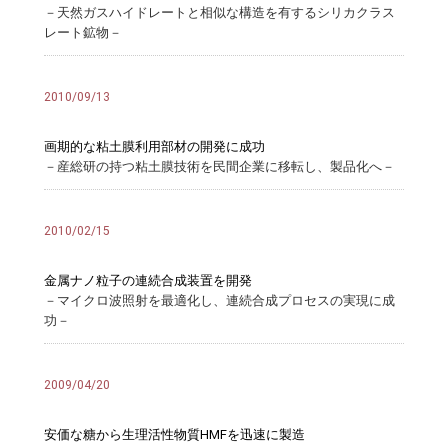
－天然ガスハイドレートと相似な構造を有するシリカクラス
レート鉱物－
2010/09/13
画期的な粘土膜利用部材の開発に成功
－産総研の持つ粘土膜技術を民間企業に移転し、製品化へ－
2010/02/15
金属ナノ粒子の連続合成装置を開発
－マイクロ波照射を最適化し、連続合成プロセスの実現に成
功－
2009/04/20
安価な糖から生理活性物質HMFを迅速に製造