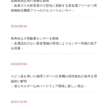
血糖値測定用の電極を開発
－血液ガス分析装置の小型化に貢献する貴金属フリーかつ夾
雑物除去機構フリーのグルコースセンサー－
2024/08/20
長寿命な小型酸素センサーを開発
－金属流出のない新規電極の実現によりセンサー性能の低下
を回避－
2024/03/04
スピン波を用いた物理リザバー計算機の高性能化の条件を理
論的に解明
－省エネルギーなAIハードウェア開発に新しい視点－
2023/10/30