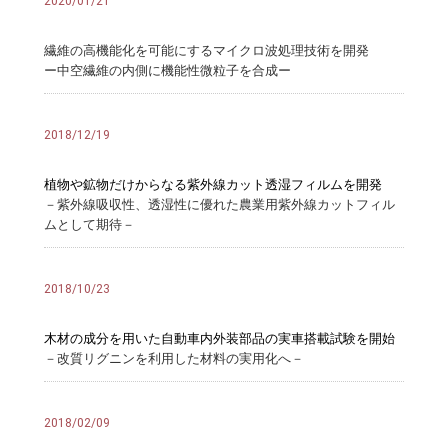
2020/01/21
繊維の高機能化を可能にするマイクロ波処理技術を開発
ー中空繊維の内側に機能性微粒子を合成ー
2018/12/19
植物や鉱物だけからなる紫外線カット透湿フィルムを開発
－紫外線吸収性、透湿性に優れた農業用紫外線カットフィル
ムとして期待－
2018/10/23
木材の成分を用いた自動車内外装部品の実車搭載試験を開始
－改質リグニンを利用した材料の実用化へ－
2018/02/09