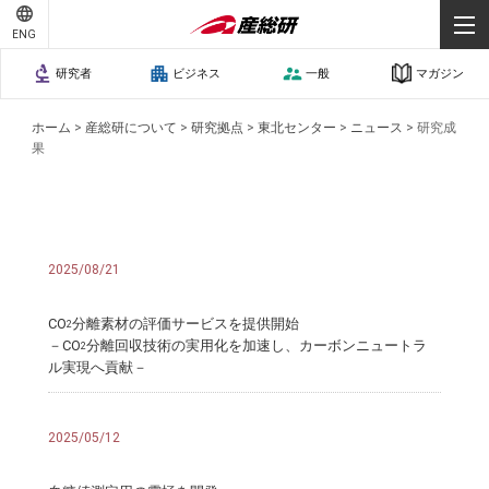
ENG
研究者
ビジネス
一般
マガジン
ホーム
>
産総研について
>
研究拠点
>
東北センター
>
ニュース
>
研究成
果
2025/08/21
CO
分離素材の評価サービスを提供開始
2
－CO
分離回収技術の実用化を加速し、カーボンニュートラ
2
ル実現へ貢献－
2025/05/12