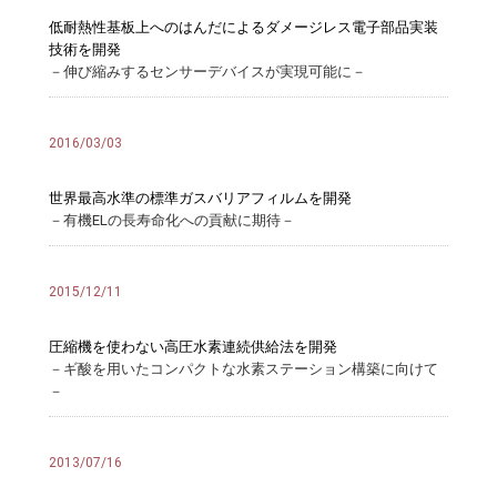
低耐熱性基板上へのはんだによるダメージレス電子部品実装
技術を開発
－伸び縮みするセンサーデバイスが実現可能に－
2016/03/03
世界最高水準の標準ガスバリアフィルムを開発
－有機ELの長寿命化への貢献に期待－
2015/12/11
圧縮機を使わない高圧水素連続供給法を開発
－ギ酸を用いたコンパクトな水素ステーション構築に向けて
－
2013/07/16