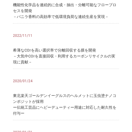
機能性化学品を連続的に合成・抽出・分離可能なフロープロ
セスを開発
－バニラ香料の高効率で低環境負荷な連続生産を実現－
2022/11/11
希薄なCO
を高い選択率で分離回収する膜を開発
2
－大気中CO
を直接回収・利用するカーボンリサイクルの実
2
現に貢献－
2020/01/24
東北楽天ゴールデンイーグルスのヘルメットに玉虫塗ナノコ
ンポジットが採用
ー伝統工芸品にヘビーデューティー用途に対応した耐久性を
付与ー