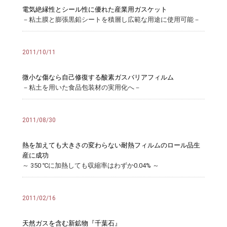
電気絶縁性とシール性に優れた産業用ガスケット
－粘土膜と膨張黒鉛シートを積層し広範な用途に使用可能－
2011/10/11
微小な傷なら自己修復する酸素ガスバリアフィルム
－粘土を用いた食品包装材の実用化へ－
2011/08/30
熱を加えても大きさの変わらない耐熱フィルムのロール品生
産に成功
～ 350 ℃に加熱しても収縮率はわずか0.04% ～
2011/02/16
天然ガスを含む新鉱物『千葉石』