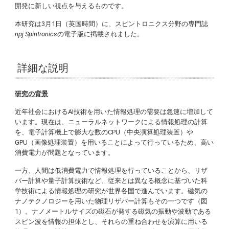
開発に新しい視点を与えるものです。
本研究は3月1日（英国時間）に、スピントロニクス分野の専門誌
npj Spintronics
の電子版に掲載されました。
詳細な説明
研究の背景
近年社会におけるAI技術を用いた情報処理の需要は急速に増加して
います。現在は、ニューラルネットワークによる情報処理の計算
を、電子計算機上で膨大な数のCPU（中央演算処理装置）や
GPU（画像処理装置）を用いることによって行っているため、高い
消費電力が問題となっています。
一方、人間は低消費電力で情報処理を行っていることから、リザ
バー計算や量子計算技術など、従来とは異なる概念に基づいた科
学技術による情報処理の研究が世界各国で進んでいます。磁気の
ナノテクノロジーを用いた物理リザバー計算もその一つです（図
1）。ナノメートルサイズの磁石が発する磁気の振動や波動である
スピン波を情報の担体とし、それらの重ね合わせを演算に用いる