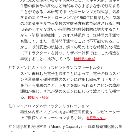
生態の個体数の変化など自然界でさまざまな形で観察する
ことができる。本研究で用いたローレンツ方程式は、気象
学者のエドワード・ローレンツが1963年に提案した、気象
の現象論モデルで三変数の常微分方程式で記述される。初
期値のわずかな違いが時間的に指数関数的に増大すること
から（初期値鋭敏性）、カオス時系列は、短時間の予測で
も難しく、また、長時間予測することは不可能である。し
かし、状態変数の軌跡は、蝶々の羽のような特徴的な構造
（アトラクター）を持つ。リザバー計算では、この構造を
再現することに成功している。
[参照元へ戻る]
注7. スピン注入トルク（スピントランスファートルク）
スピン偏極した電子を流すことによって、電子の持つスピ
ン角運動量が磁性体層のスピンに作用し回転力（トルク）
を与える現象のこと。トルクを加えられるとスピンの歳差
運動が生じ、それが隣のスピンに伝わって波として伝播す
る。
[参照元へ戻る]
注8. マイクロマグネティックシミュレーション
磁性体内部のスピンの向きの時空間変化をコンピューター
上で数値シミュレーションする手法。
[参照元へ戻る]
注9. 線形短期記憶容量（Memory Capacity）・非線形短期記憶容量