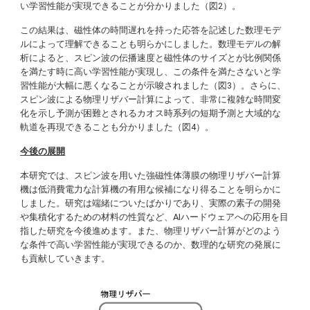
い学習性能が実現できることが分かりました（図2）。
この結果は、磁性体の時間遅れを持った応答を記述した数理モデ
ルによって理解できることも明らかにしました。数理モデルの解
析によると、スピン波の伝播速度と磁性体のサイズとが比例関係
を満たす時に高い学習性能が実現し、この条件を満たさないと学
習性能が大幅に悪くなることが示唆されました（図3）。さらに、
スピン波による物理リザバー計算によって、非常に複雑な時間変
化を示し予測が困難とされるカオス時系列の短期予測と大域的な
軌道を再現できることも分かりました（図4）。
今後の展開
本研究では、スピン波を用いた強磁性体薄膜の物理リザバー計算
機は低消費電力な計算機の有用な候補になり得ることを明らかに
しました。研究は端緒についたばかりであり、実際の素子の開発
や集積化するための材料の性質など、AIハードウェアへの応用を目
指した研究を今後進めます。また、物理リザバー計算がどのよう
な条件で高い学習性能が実現できるのか、数理的な研究の発展に
も貢献していきます。