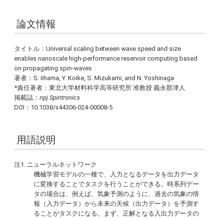
論文情報
タイトル：Universal scaling between wave speed and size
enables nanoscale high-performance reservoir computing based
on propagating spin-waves
著者：S. Iihama, Y. Koike, S. Mizukami, and N. Yoshinaga
*責任著者：東北大学材料科学高等研究所 准教授 義永那津人
掲載誌：
npj Spintronics
DOI：10.1038/s44306-024-00008-5
用語説明
注1. ニューラルネットワーク
機械学習モデルの一種で、入力となるデータを出力データ
に変換することでタスクを行うことができる。時系列デー
タの場合は、例えば、気象予測のように、過去の気象の情
報（入力データ）から未来の天候（出力データ）を予測す
ることがタスクになる。まず、正解となる入出力データの