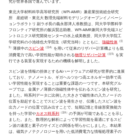
究が世界各国で進んでいます。
東北大学材料科学高等研究所（WPI-AIMR）兼産業技術総合研究
所 産総研・東北大 数理先端材料モデリングオープンイノベーシ
ョンラボラトリ 副ラボ長の義永那津人准教授は、同大学学際科学
フロンティア研究所の飯浜賢志助教、WPI-AIMR兼同大学先端スピ
ントロニクス研究開発センターの水上成美教授、同大学大学院工
（注
学研究科の小池雄也大学院生（研究当時）とともに、
強磁性体
3）
（注4）
薄膜中の
スピン波
を用いて従来のリザバー計算機よりも低
（注5）
消費電力で高い学習性能が期待される
物理リザバー計算
を実
行できる装置を実現するための機構を解明しました。
スピン波を情報の担体とするAIハードウェアの研究が世界的に進展
しており、ナノメートル、ギガヘルツかつ高エネルギー効率で高
い学習性能を実現することは重要な課題の一つです。本研究グル
ープでは、金属ナノ薄膜の強磁性体中を伝わるスピン波を研究し
ました。時系列データに比例した大きさで磁性体の入力ノードの
位置を励起することでスピン波を発生させ、伝播したスピン波を
出力ノードの位置で読み出すことで、短期記憶と非線形変換能力
（注6）
を持った学習や
カオス時系列
の予測が可能であることを示し
ました。また、数理的な解析によって学習性能を最適にするスピ
ン波の速度と素子のサイズとの関係を明らかにしました。本結果
は、磁気ナノテクノロジーを用いた低消費電力な情報処理素子の