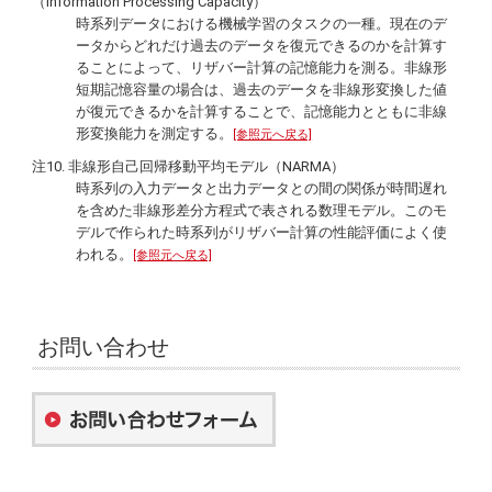
（Information Processing Capacity）
時系列データにおける機械学習のタスクの一種。現在のデ
ータからどれだけ過去のデータを復元できるのかを計算す
ることによって、リザバー計算の記憶能力を測る。非線形
短期記憶容量の場合は、過去のデータを非線形変換した値
が復元できるかを計算することで、記憶能力とともに非線
形変換能力を測定する。
[参照元へ戻る]
注10. 非線形自己回帰移動平均モデル（NARMA）
時系列の入力データと出力データとの間の関係が時間遅れ
を含めた非線形差分方程式で表される数理モデル。このモ
デルで作られた時系列がリザバー計算の性能評価によく使
われる。
[参照元へ戻る]
お問い合わせ