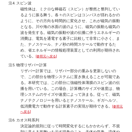
注4. スピン波
磁性体は、ミクロな棒磁石（スピン）が整然と整列してい
るように振る舞う。各々のスピンはコンパスが揺れるかの
ように、その方向を時間的に変化させ、これが磁気の振動
となる。川や海の水面の波のように、磁気の振動も磁気の
波を発生する。磁気の振動や波の伝播に伴うエネルギーの
消費は、電気を通電する素子に比較して非常に小さく、ま
た、ナノスケール、ナノ秒の時間スケールで動作するた
め、省エネルギーの情報処理装置としての利用が期待され
ている。
[参照元へ戻る]
注5. 物理リザバー計算
リザバー計算では、リザバー部分の重みを更新しないの
で、この部分を物理システムに置き換えることが可能であ
る。本研究では、この部分に強磁性体薄膜のスピン波の伝
播を用いている。この場合、計算機のサイズや速度は、物
理システムのサイズや速度によって決まる。従って、磁気
ナノテクノロジーを用いるとナノスケール、ギガヘルツ、
低消費電力で動作する計算素子の実現が期待できる。
[参照元
へ戻る]
注6. カオス時系列
決定論的規則に従って時間変化するにもかかわらず、不規
則に見える振舞いを示す現象のこと。天体や気象、流体や