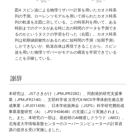
図4. スピン波による物理リザバー計算を用いたカオス時系
列の予測。ローレンツモデルを用いて得られたカオス時系
列の軌道を左図に示している。この時系列を用いて、ある
時刻までのデータがある時に次の時間のデータを予測でき
るのかというタスクの学習を行った（右図）。カオス時系
列は初期値鋭敏性があるために短時間の予測（短期予測）
しかできないが、軌道自体は再現できることから、スピン
波を用いた物理リザバーがモデルの構造を学習できている
ことを示唆している。
謝辞
本研究は、JSTさきがけ（JPMJPR22B2）、同創発的研究支援事
業（JPMJFR2140）、文部科学省 次世代X-NICS半導体創生拠点形
成事業（JPJ011438）、日本学術振興会（JSPS）科学研究費助成
事業基盤研究（A）（JP21H04648）の支援により実施されまし
た。また、本研究の一部は、産総研のAI橋渡しクラウド（ABCI）、
北海道大学情報基盤センターのスーパーコンピューターの計算資
源の提供を受け実施しました。