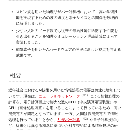
スピン波を用いた物理リザバー計算機において、高い学習性
能を実現するための波の速度と素子サイズとの関係を数理的
に解明しました。
少ない入出力ノード数でも従来の最高性能に匹敵する性能を
引き出せることを物理シミュレーションと理論計算によって
実証しました。
磁気素子を用いたAIハードウェアの開発に新しい視点を与える
成果です。
概要
近年社会におけるAI技術を用いた情報処理の需要は急速に増加して
（注1）
います。現在は、
ニューラルネットワーク
による情報処理の
計算を、電子計算機上で膨大な数のCPU（中央演算処理装置）や
GPU（画像処理装置）を用いることによって行っているため、高い
消費電力が問題となっています。一方、人間は低消費電力で情報
（注2）
処理を行っていることから、
リザバー計算
や量子計算技術な
ど、従来とは異なる概念に基づいた科学技術による情報処理の研