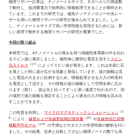
物理リザバー計算は、ナノメートルサイズ、ギガヘルツの周波数
で動作し、低消費電力で効率的に情報処理できることが期待され
ています。これまでの研究では、磁気ナノテクノロジーや光レー
ザーを用いた物理リザバーの研究が進められてきました。しか
し、ナノメートルサイズで高い学習性能を実現するためには、新
しい原理で動作する物理リザバーの研究が重要でした。
今回の取り組み
本研究では、4ナノメートルの厚みを持つ強磁性体薄膜の中を伝わ
るスピン波に着目しました。磁性体に微弱な電流を流すと
スピン
（注7）
注入トルク
によってスピン波が発生します。これは水面に石
を落とした時に波が広がる現象と類似しています。波の振幅は流
した電流の大きさに比例するため、情報処理させる入力の時系列
を電流として流すと、その情報が波の振幅として空間全体に広が
ります（図1）。波は光と比べてずっと遅い速度で伝わるので、別
の場所で波の振幅を測定することにより過去の入力情報を読み出
すことができます。
（注
この性質を利用し、
マイクロマグネティックシミュレーション
8）
（注9）
により、
線形および非線形短期記憶容量
や
非線形自己回帰
（注10）
移動平均モデル
の予測などのタスクの学習性能の解析を行い
ました。その結果、従来と比較して少ない物理ノードの数でも高