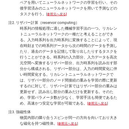
ペアを用いてニューラルネットワークの学習を行い、その
後学習済みのニューラルネットワークを用いて予測などの
タスクを行う。
[参照元へ戻る]
注2. リザバー計算（reservoir computing）
時系列の情報処理に適した機械学習手法の一つ。リカレン
トニューラルネットワークの一種だと考えることができ
る。入力時系列を出力時系列に変換することによって、現
在時刻までの時系列データから次の時間のデータを予測し
たり、過去のデータを記憶して取り出したりするタスクを
行うことができる。時系列の入力部分、入力データを高次
元空間へ変換するリザバー部分、出力時系列を読み出す部
分から構成される。リザバー部分は、入力の時間変化に伴
い時間変化する。リカレントニューラルネットワークで
は、リザバー部分のノード間接続の重みを学習の際に更新
するのに対して、リザバー計算ではリザバー部分の重みは
更新せず、読み出し部分の重みだけを更新する。そのた
め、学習パラメータ数が少なく、学習手法も簡便であるた
め、高速かつ安定な学習が可能である。
[参照元へ戻る]
注3. 強磁性体
物質内部の隣り合うスピンが同一の方向を向いており大き
な磁化を持つ磁性体。
[参照元へ戻る]