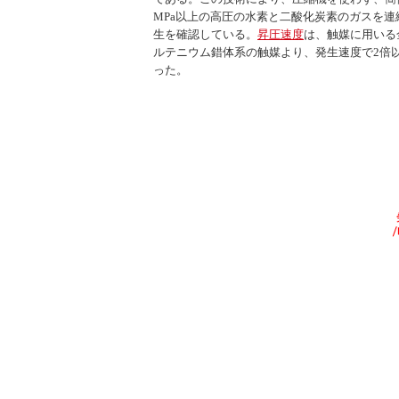
MPa以上の高圧の水素と二酸化炭素のガスを連続
生を確認している。
昇圧速度
は、触媒に用いる金
ルテニウム錯体系の触媒より、発生速度で2倍
った。