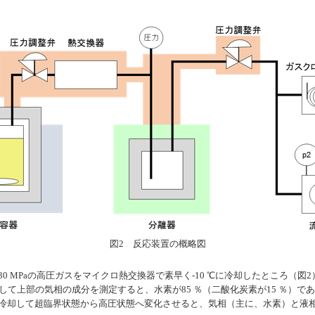
図2 反応装置の概略図
 MPaの高圧ガスをマイクロ熱交換器で素早く-10 ℃に冷却したところ（図
くして上部の気相の成分を測定すると、水素が85 ％（二酸化炭素が15 ％）
冷却して超臨界状態から高圧状態へ変化させると、気相（主に、水素）と液相