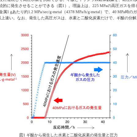
的に発生させることができる（図1）。理論上は、225 MPaの高圧ガスを得る
属1 gあたり約1.2
MPa/sec/g-metal
（4378
MPa/h/g-metal
）で、40 MPa時の
以上速い。なお、発生した高圧ガスは、水素と二酸化炭素だけで、ギ酸の分解
図1 ギ酸から発生した水素と二酸化炭素の発生量と圧力