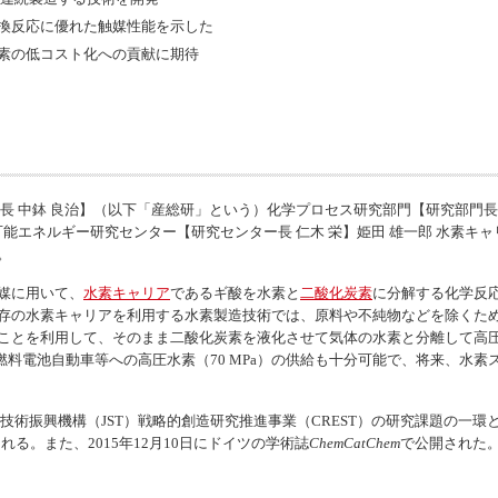
換反応に優れた触媒性能を示した
素の低コスト化への貢献に期待
 中鉢 良治】（以下「産総研」という）化学プロセス研究部門【研究部門長 濱
可能エネルギー研究センター【研究センター長 仁木 栄】姫田 雄一郎 水素キ
。
媒に用いて、
水素キャリア
であるギ酸を水素と
二酸化炭素
に分解する化学反応
存の水素キャリアを利用する水素製造技術では、原料や不純物などを除くた
ことを利用して、そのまま二酸化炭素を液化させて気体の水素と分離して高
で、燃料電池自動車等への高圧水素（70 MPa）の供給も十分可能で、将来、水
振興機構（JST）戦略的創造研究推進事業（CREST）の研究課題の一環として
される。また、2015年12月10日にドイツの学術誌
ChemCatChem
で公開された
）