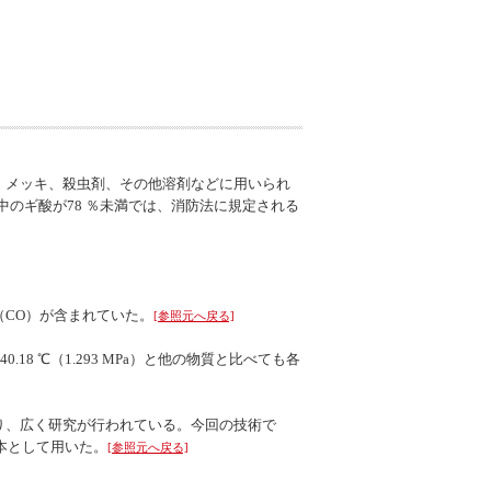
、メッキ、殺虫剤、その他溶剤などに用いられ
のギ酸が78 ％未満では、消防法に規定される
CO）が含まれていた。
[参照元へ戻る]
.18 ℃（1.293 MPa）と他の物質と比べても各
り、広く研究が行われている。今回の技術で
基本として用いた。
[参照元へ戻る]