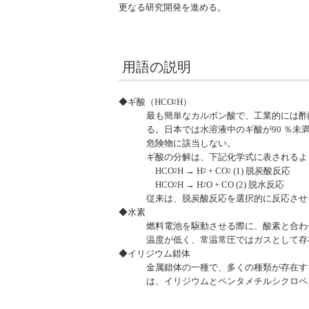
更なる研究開発を進める。
用語の説明
◆ギ酸（HCO
H）
2
最も簡単なカルボン酸で、工業的には酢
る。日本では水溶液中のギ酸が90 ％
危険物に該当しない。
ギ酸の分解は、下記化学式に表されるよ
HCO
H → H
+ CO
(1) 脱炭酸反応
2
2
2
HCO
H → H
O + CO (2) 脱水反応
2
2
従来は、脱炭酸反応を選択的に反応させ
◆水素
燃料電池を駆動させる際に、酸素と合わせて必要
温度が低く、常温常圧ではガスとして存
◆イリジウム錯体
金属錯体の一種で、多くの種類が存在す
は、イリジウムとペンタメチルシクロペンタ