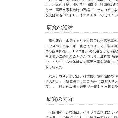
に、水素の圧縮に用いる圧縮機は、設備費の約3
ため、高圧水素製造時の圧縮プロセスの省エネ
を及ぼすものであり、省エネルギーで低コスト
研究の経緯
産総研は、水素キャリアを活用した高効率の
ロセスの省エネルギー化と低コスト化に取り組
体触媒を開発し、100 ℃以下の低温ながらギ
モル量の二酸化炭素を含んでおり、燃料電池自
で、イリジウム錯体触媒で高圧水素を製造し、更
取り組んだ。
なお、本研究開発は、科学技術振興機構の戦略
術の創出」【研究総括：江口 浩一（京都大学大
度）」【研究代表者：姫田 雄一郎】の支援を
研究の内容
今回開発した技術は、イリジウム錯体によっ
である。この技術により、圧縮機を使わず、簡