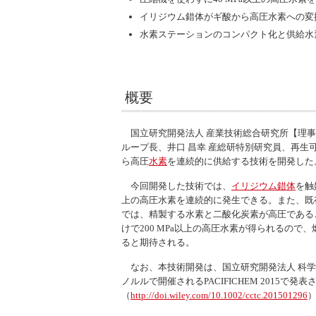
イリジウム錯体がギ酸から高圧水素への変
水素ステーションのコンパクト化と供給水
概要
国立研究開発法人 産業技術総合研究所【理事長
ループ長、井口 昌幸 産総研特別研究員、再生
ら高圧
水素
を連続的に供給する技術を開発した
今回開発した技術では、
イリジウム錯体
を触
上の高圧水素を連続的に発生できる。また、既
では、精製する水素と二酸化炭素が高圧である
けで200 MPa以上の高圧水素が得られるの
ると期待される。
なお、本技術開発は、国立研究開発法人 科学技術
ノルルで開催される
PACIFICHEM
2015で発表
（
http://doi.wiley.com/10.1002/cctc.201501296