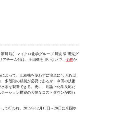
川 聡】マイクロ化学グループ 川波 肇 研究グ
ャリアチーム付は、圧縮機を用いないで、
ギ酸
か
によって、圧縮機を使わずに簡単に40 MPa以
め、多段階の精製が必要であるが、今回の技術
圧水素を製造できる。更に、理論上化学反応だ
素ステーション構築の大幅なコストダウンが図れ
行われ、2015年12月15日～20日に米国ホ
。