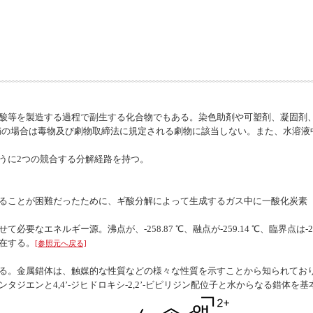
酸等を製造する過程で副生する化合物でもある。染色助剤や可塑剤、凝固剤
未満の場合は毒物及び劇物取締法に規定される劇物に該当しない。また、水溶液中
うに2つの競合する分解経路を持つ。
ることが困難だったために、ギ酸分解によって生成するガス中に一酸化炭素（
なエネルギー源。沸点が、-258.87 ℃、融点が-259.14 ℃、臨界点は-240
在する。
[参照元へ戻る]
る。金属錯体は、触媒的な性質などの様々な性質を示すことから知られてお
ジエンと4,4’-ジヒドロキシ-2,2’-ビピリジン配位子と水からなる錯体を