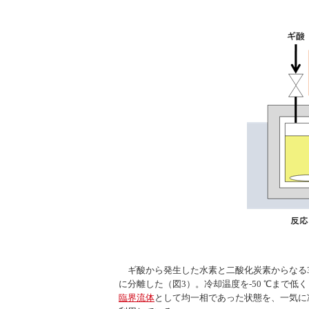
ギ酸から発生した水素と二酸化炭素からなる30
に分離した（図3）。冷却温度を-50 ℃まで低
臨界流体
として均一相であった状態を、一気に