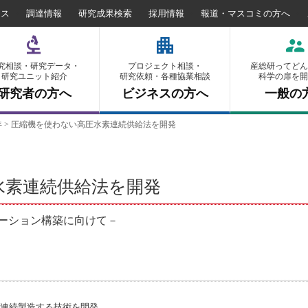
セス
調達情報
研究成果検索
採用情報
報道・マスコミの方へ
究相談・研究データ・
プロジェクト相談・
産総研ってどん
研究ユニット紹介
研究依頼・各種協業相談
科学の扉を開
研究者の方へ
ビジネスの方へ
一般の
年
>
圧縮機を使わない高圧水素連続供給法を開発
水素連続供給法を開発
ーション構築に向けて－
素を連続製造する技術を開発