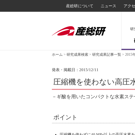
産総研について
ニュース
アク
研
ホーム
>
研究成果検索
>
研究成果記事一覧
>
2015
発表・掲載日：2015/12/11
圧縮機を使わない高圧
－ギ酸を用いたコンパクトな水素ステ
ポイント
圧縮機を使わずに40 MPa以上の高圧水