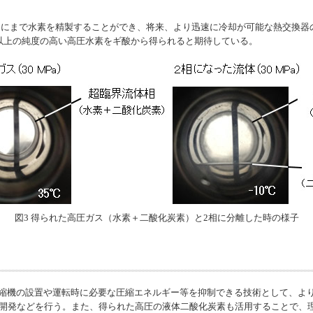
％にまで水素を精製することができ、将来、より迅速に冷却が可能な熱交換器
 ％以上の純度の高い高圧水素をギ酸から得られると期待している。
図3 得られた高圧ガス（水素＋二酸化炭素）と2相に分離した時の様子
機の設置や運転時に必要な圧縮エネルギー等を抑制できる技術として、より
る技術の開発などを行う。また、得られた高圧の液体二酸化炭素も活用することで