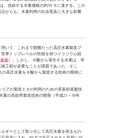
は、供給する水素価格の約50 ％に達する。この
観点からも、水素利用の社会普及に大きな影響
て用いて、これまで困難だった高圧水素製造プ
、世界トップレベルの性能を持つイリジウム錯
ス発表
）。しかし、ギ酸から発生する水素は、等
圧縮工程が必要なことが課題であった。そこ
以上の高圧水素をギ酸から製造する技術の開発に
ャリアの製造とその利用のための革新的基盤技
素の高効率製造技術の開発（平成25～30年
ネルギーとして取り出して高圧水素を得るもの
容器に入れ、80 ℃で反応させると容易に40