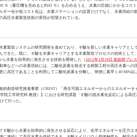
0 ％（蓄圧機を含めると約45 ％）を占めるうえ、水素の圧縮にかかるコスト
ルギー化や低コスト化は、水素ステーションの設置だけでなく、水素供給の
の高圧水素製造技術の実現が切望されている。
水素製造システムの研究開発を進めており、ギ酸を新しい水素キャリアとし
んできた。既に、ギ酸を水素キャリアとする水素製造プロセスの技術として
酸から水素を効率的に発生させる技術を開発した（
2012年3月19日 産総研プレ
動車などへの水素供給には、二酸化炭素を除去する精製工程や高圧水素への
に高圧であることを利用して二酸化炭素を分離し、簡便に素早く40 MPa
的創造研究推進事業（CREST）「再生可能エネルギーからのエネルギーキ
学院工学研究科 教授）】における研究課題「ギ酸の脱水素化反応による高圧水
受けて行った。
てギ酸から水素を効率的に発生させる反応により、化学エネルギーを圧力エ
便に連続して高圧水素を供給できる。ギ酸とイリジウム錯体触媒を、耐圧の反応