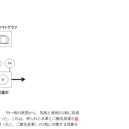
2）、均一相の状態から、気相と液相の2相に容易
であった。これは、得られた水素と二酸化炭素が
超
（主に、二酸化炭素）の2相に分離する現象を