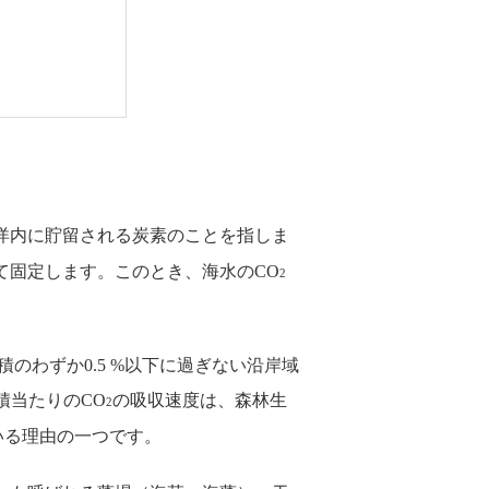
洋内に貯留される炭素のことを指しま
て固定します。このとき、海水のCO
2
のわずか0.5 %以下に過ぎない沿岸域
積当たりのCO
の吸収速度は、森林生
2
いる理由の一つです。