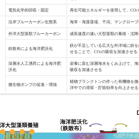
電気化学的回収・固定
再生可能エネルギーを使用して、CO
2
沿岸ブルーカーボン生態系
海草・海藻藻場、干潟、マングローブ
外洋大型藻類ブルーカーボン
成長速度の速い大型藻類の養殖・沈降
鉄が不足している広大な外洋域に鉄を
鉄散布による海洋肥沃化
せることで、CO
の吸収を加速させる
2
深層水人工湧昇による海洋肥
栄養に富む深層海水をくみ上げて、海
沃化
吸収を加速させる
植物プランクトンの作った有機物を微
微生物ポンプの促進・増強
洋中での滞留・貯留効率を向上させる