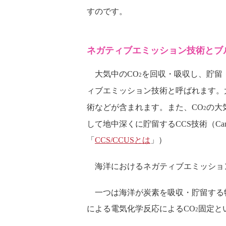
すのです。
ネガティブエミッション技術とブ
大気中のCO
を回収・吸収し、貯留
2
ィブエミッション技術と呼ばれます。
術などが含まれます。また、CO
の大
2
して地中深くに貯留するCCS技術（Carbon
「
CCS/CCUSとは
」）
海洋におけるネガティブエミッション
一つは海洋が炭素を吸収・貯留する
による電気化学反応によるCO
固定と
2