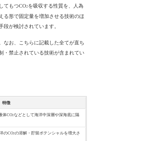
してもつCO
を吸収する性質を、人為
2
える形で固定量を増加させる技術のほ
手段が検討されています。
。なお、こちらに記載した全てが直ち
制・禁止されている技術が含まれてい
特徴
液体CO
などとして海洋中深層や深海底に隔
2
洋のCO
の溶解・貯留ポテンシャルを増大さ
2