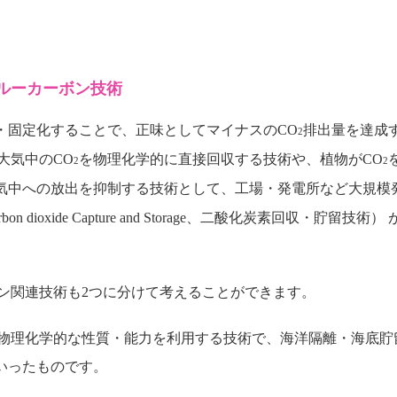
ルーカーボン技術
・固定化することで、正味としてマイナスのCO
排出量を達成
2
大気中のCO
を物理化学的に直接回収する技術や、植物がCO
2
2
気中への放出を抑制する技術として、工場・発電所など大規模
 dioxide Capture and Storage、二酸化炭素回収・
関連技術も2つに分けて考えることができます。
物理化学的な性質・能力を利用する技術で、海洋隔離・海底貯
いったものです。