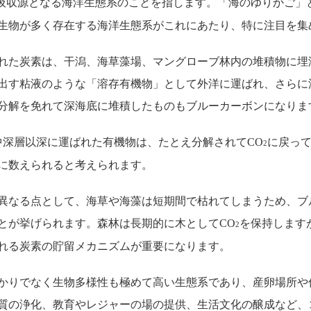
吸収源となる海洋生態系のことを指します。「海のゆりかご」
生物が多く存在する海洋生態系がこれにあたり、特に注目を集
れた炭素は、干潟、海草藻場、マングローブ林内の堆積物に埋
出す粘液のような「溶存有機物」として外洋に運ばれ、さらに
分解を免れて深海底に堆積したものもブルーカーボンになりま
中深層以深に運ばれた有機物は、たとえ分解されてCO
に戻っ
2
に数えられると考えられます。
異なる点として、海草や海藻は短期間で枯れてしまうため、ブ
とが挙げられます。森林は長期的に木としてCO
を保持します
2
れる炭素の貯留メカニズムが重要になります。
かりでなく生物多様性も極めて高い生態系であり、産卵場所や
質の浄化、教育やレジャーの場の提供、生活文化の醸成など、