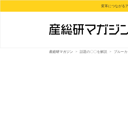
変革につながる
産総研マガジン
>
話題の〇〇を解説
>
ブルーカ