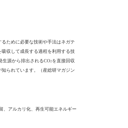
するために必要な技術や手法はネガテ
を吸収して成長する過程を利用する技
発生源から排出されるCO
を直接回収
2
貯留技術） が知られています。（産総研マガジン
留、アルカリ化、再生可能エネルギー