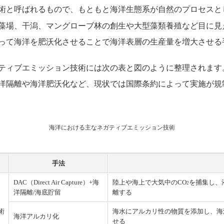
と呼ばれるもので、もともと海洋生態系が自然のプロセスと
藻場、干潟、マングローブ林の創生や大型藻類養殖など目に見
って海洋を肥沃化させることで海洋表層の生産量を増大させる
ティブエミッション技術には次の表と図のように整理されます
洋隔離や海洋肥沃化など、現状では国際条約によって実施が規
海洋における主なネガティブエミッション技術
手法
DAC（Direct Air Capture）+海
陸上や海上で大気中のCO
を捕集し、
2
洋隔離/海底貯留
離する
術
海水にアルカリ性の物質を添加し、海
海洋アルカリ化
せる