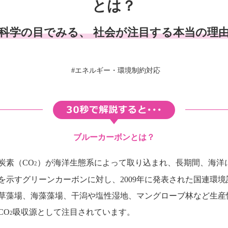
とは？
科学の目でみる、
社会が注目する本当の理
#エネルギー・環境制約対応
ブルーカーボンとは？
炭素（CO
）が海洋生態系によって取り込まれ、長期間、海洋
2
示すグリーンカーボンに対し、2009年に発表された国連環境
草藻場、海藻藻場、干潟や塩性湿地、マングローブ林など生産
CO
吸収源として注目されています。
2