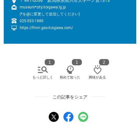
〒941-0056 新潟県糸魚川市大字一ノ宮1313
museum*city.itoigawa.lg.jp
(*を@に変更して送信してください)
025-553-1880
https://fmm.geo-itoigawa.com/
1
1
2
もっと詳しく
初めて知った
興味がある
この記事をシェア