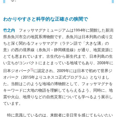
わかりやすさと科学的な正確さの狭間で
竹之内
フォッサマグナミュージアムは1994年に開館した新潟
県糸魚川市立の地質系博物館です。糸魚川は日本列島の成り立
ちと深く関わるフォッサマグナ（ラテン語で「大きな溝」の
意）の西の境界線（糸魚川－静岡構造線）が通り、地質資源に
とても恵まれています。古生代から新生代まで、日本列島の生
い立ちがコンパクトにまとまっている地域でもあり、2008年に
*1
日本ジオパーク
に認定され、2009年には日本で初めて世界ジ
オパーク（2015年よりユネスコ正式プログラム）となりまし
た。当館はこのような地域の博物館として、フォッサマグナを
キーワードに大地の物語を理解してもらえるよう、同時に、地
震や火山、地滑りなどの自然災害についても学べるよう展示し
ています。
特に意識しているのは、来館者に非日常を感じてもらいたい