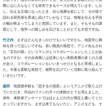
際に山に入らなくても研究できるケースが増えています。しか
し、伝える立場になったとき、自ら地層を前にして、その場で
語れる研究者を育成し続けていかなくては、情報を伝える手段
の幅が狭まってしまうと危惧しています。また、そもそもの課
題として、地学への親しみを広げることがとても大切ですね。
竹之内
まずはどんなきっかけでもいいですから、地質学に興
味を持ってほしいですね。若い職員の発想で、アニメ化もされ
た『宝石の国』というマンガとコラボレーションしたことがあ
るのですが、その企画展には従来にない来館者層の多くの入場
があり、コラボレーションもいいきっかけとなると実感しまし
た。今後も柔軟な発想で、裾野を広げていく活動に取り組んで
いきたいです。
森田
地質標本館も『恋する小惑星』というアニメで取り上げ
ていただき、作品のファンの方々の来館がとても増えました。
例年、来館者アンケートではほとんどの方が満足と書いてくだ
さっていますから、まずは来てもらいたい。アニメなども、そ