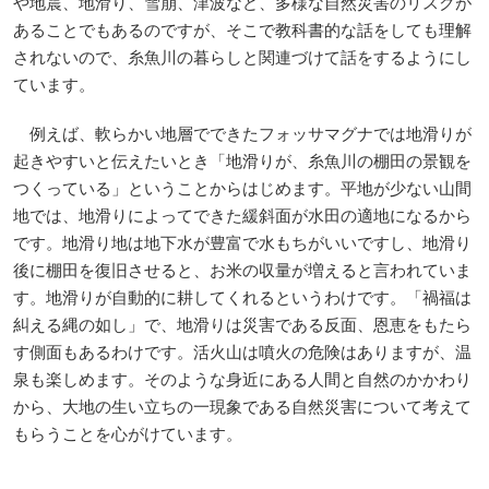
や地震、地滑り、雪崩、津波など、多様な自然災害のリスクが
あることでもあるのですが、そこで教科書的な話をしても理解
されないので、糸魚川の暮らしと関連づけて話をするようにし
ています。
例えば、軟らかい地層でできたフォッサマグナでは地滑りが
起きやすいと伝えたいとき「地滑りが、糸魚川の棚田の景観を
つくっている」ということからはじめます。平地が少ない山間
地では、地滑りによってできた緩斜面が水田の適地になるから
です。地滑り地は地下水が豊富で水もちがいいですし、地滑り
後に棚田を復旧させると、お米の収量が増えると言われていま
す。地滑りが自動的に耕してくれるというわけです。「禍福は
糾える縄の如し」で、地滑りは災害である反面、恩恵をもたら
す側面もあるわけです。活火山は噴火の危険はありますが、温
泉も楽しめます。そのような身近にある人間と自然のかかわり
から、大地の生い立ちの一現象である自然災害について考えて
もらうことを心がけています。