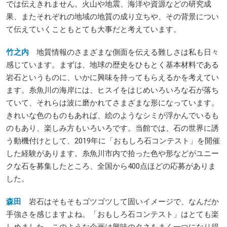
では伝えきれません。火山や地震、海洋や資源などの研究成
果、またそれぞれの地域の地質の成り立ちや、その背景につい
て伝えていくこともとても大事だと考えています。
竹之内
地質情報のさまざまな側面を伝える難しさは私も日々
感じています。まずは、地球の歴史をひもとく基本材料である
岩石というものに、いかに興味を持ってもらえるかを考えてい
ます。糸魚川の海岸には、ヒスイをはじめいろいろな石が落ち
ていて、それらは波に磨かれてさまざまな形になっています。
きれいな色のものもあれば、絵のようなシミが浮かんでいるも
のもあり、楽しみ方もいろいろです。当館では、石の世界に誘
う動機付けとして、2019年に「おもしろ石コンテスト」を開催
した経験があります。糸魚川市内で拾った色や形などがユニー
クな石を募集したところ、全国から400点ほどの応募がありま
した。
森田
岩石はそもそもゴツゴツして固いイメージで、なんだか
手強さを感じますよね。「おもしろ石コンテスト」はとても楽
しめました。このような企画は興味のタネをまく一つになり得