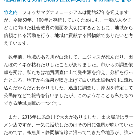
竹之内
フォッサマグナミュージアムは開館27年を迎えます
が、今後50年、100年と存続していくためにも、一般の人や子
どもに向けた社会教育の側面を大切にするとともに、地域から
信頼される活動を行う、地域に貢献する博物館でありたいと考
えています。
数年前、地域のある川が白濁して、ニジマスが死んだり、田
んぼのイネが枯れたりしたことがありました。市からの調査依
頼を受け、私たちは地質調査に出て発生源を抑え、分析を行っ
たところ、地下から温泉が噴き上げて白い粘土鉱物が川に流れ
込んだからだとわかりました。迅速に調査し、原因を特定して
公民館などで報告を行いましたが、このようなことも私たちの
できる地域貢献の一つです。
また、2016年に糸魚川で大火がありました。出火場所はラー
メン店ですが、一気に延焼したのはその日に強風が吹いていた
ためです。糸魚川－静岡構造線に沿ってできた谷地形が、強い