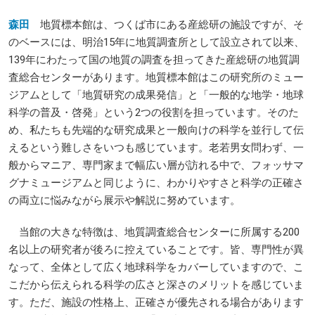
森田
地質標本館は、つくば市にある産総研の施設ですが、そ
のベースには、明治15年に地質調査所として設立されて以来、
139年にわたって国の地質の調査を担ってきた産総研の地質調
査総合センターがあります。地質標本館はこの研究所のミュー
ジアムとして「地質研究の成果発信」と「一般的な地学・地球
科学の普及・啓発」という2つの役割を担っています。そのた
め、私たちも先端的な研究成果と一般向けの科学を並行して伝
えるという難しさをいつも感じています。老若男女問わず、一
般からマニア、専門家まで幅広い層が訪れる中で、フォッサマ
グナミュージアムと同じように、わかりやすさと科学の正確さ
の両立に悩みながら展示や解説に努めています。
当館の大きな特徴は、地質調査総合センターに所属する200
名以上の研究者が後ろに控えていることです。皆、専門性が異
なって、全体として広く地球科学をカバーしていますので、こ
こだから伝えられる科学の広さと深さのメリットを感じていま
す。ただ、施設の性格上、正確さが優先される場合があります