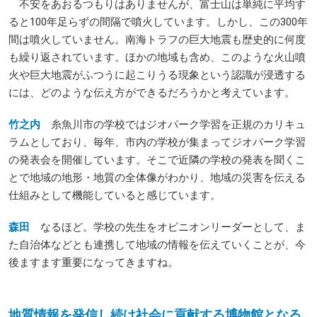
不安をあおるつもりはありませんが、富士山は単純に平均す
ると100年足らずの間隔で噴火しています。しかし、この300年
間は噴火していません。南海トラフの巨大地震も歴史的に何度
も繰り返されています。ほかの地域も含め、このような火山噴
火や巨大地震がふつうに起こりうる現象という認識が浸透する
には、どのような伝え方ができるだろうかと考えています。
竹之内
糸魚川市の学校ではジオパーク学習を正規のカリキュ
ラムとしており、毎年、市内の学校が集まってジオパーク学習
の発表会を開催しています。そこで近隣の学校の発表を聞くこ
とで地域の地形・地質の全体像がわかり、地域の災害を伝える
仕組みとして機能していると感じています。
森田
なるほど。学校の先生をオピニオンリーダーとして、ま
た自治体などとも連携して地域の情報を伝えていくことが、今
後ますます重要になってきますね。
地質情報を発信し続け社会に貢献する博物館となる