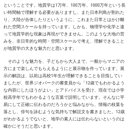
ということです。地質学は1万年、100万年、1000万年という長
い時間軸で理解する必要がありますし、また日本列島が割れた
り、大陸が合体したりというように、これまた日常とはかけ離
れた空間スケールを持っています。しかも、物理学や化学と違
って地質学的な現象は再現ができません。このような大地の営
みを、非日常的な時間・空間スケールで考え、理解できること
が地質学の大きな魅力だと思います。
そのような魅力を、子どもから大人まで、一般からマニアの
方にまで楽しんでもらえるようにと展示物を作っています。展
示の解説は、以前は高校1年生が理解できることを目指してい
ましたが、世界ジオパークの審査員から「12歳でもわかるよう
な内容にしたほうがよい」とアドバイスを受け、現在では小学
校高学年でもわかるような言葉で説明しています。そんなに平
易にして正確に伝わるのだろうかと悩みながら、情報の枝葉を
落とし、俳句を詠むような気持ちで解説文を書きました。12歳
がわかるようでないと、地学の素人には伝わらないというのは
確かにそうだと思います。