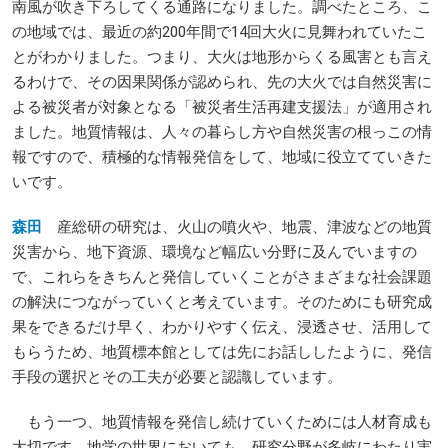
南風が吹き下ろしてくる通路になりました。調べたところ、こ
の地域では、最近の約200年間で14回大火に見舞われていたこ
とがわかりました。つまり、大火は地形からくる風害とも言え
るわけで、その因果関係が認められ、先の大火では自然災害に
よる被災者が対象となる「被災者生活再建支援法」が適用され
ました。地質情報は、人々の暮らし方や自然災害の根っこの情
報ですので、積極的な情報発信をして、地域に役立てていきた
いです。
森田
産総研の研究は、火山の噴火や、地震、津波などの地質
災害から、地下資源、環境など幅広い分野に及んでいますの
で、これらをきちんと発信していくことがさまざまな社会課題
の解決につながっていくと考えています。そのためにも研究成
果をできるだけ早く、わかりやすく伝え、浸透させ、活用して
もらうため、地質標本館としては先にお話ししたように、発信
手段の選択とその工夫が必要と認識しています。
もう一つ、地質情報を発信し続けていくためには人材育成も
大切です。地学の世界においても、研究分野が多岐にわたり実