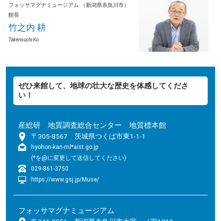
フォッサマグナミュージアム
（新潟県糸魚川市）
館長
竹之内 耕
Takenouchi Ko
ぜひ来館して、地球の壮大な歴史を体感してくださ
い！
産総研 地質調査総合センター 地質標本館
〒305-8567 茨城県つくば市東1-1-1
hyohon-kan-ml*aist.go.jp
(*を@に変更して送信してください)
029-861-3750
https://www.gsj.jp/Muse/
フォッサマグナミュージアム