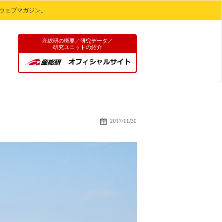
ウェブマガジン。
産総研の概要／研究データ／
研究ユニットの紹介
鮮度の良い、お
2017/11/30