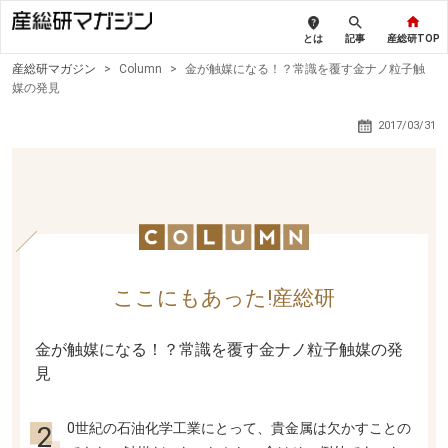
とは
記事
産総研TOP
産総研マガジン
>
Column
>
金が触媒になる！？常識を覆す金ナノ粒子触
媒の発見
2017/03/31
ここにもあった!産総研
金が触媒になる！？常識を覆す金ナノ粒子触媒の発
見
20世紀の石油化学工業にとって、貴金属は欠かすことの