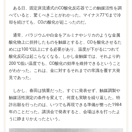
ある日、固定床流通式のCO酸化反応器でこの触媒活性を調
べていると、驚くべきことがわかった。マイナス77 ℃まで冷
却を続けても、COの酸化が起こったのだ。
通常、パラジウムや白金をアルミナやシリカのような金属
酸化物上に担持したものを触媒とすると、COを酸化させるた
めには100 ℃以上にする必要があり、温度が下がるにつれて
酸化反応は起こらなくなる。しかし金触媒では、それより約
200 ℃低い温度でも、CO酸化の効率を維持できるということ
がわかった。これは、金に対するそれまでの常識を覆す大発
見であった。
しかし、春田は慎重だった。すぐに発表せず、触媒調製や
触媒活性測定の条件を変えて、何度も実験を繰り返した。特
許出願を行ったのは、いつでも再現できる準備が整った1984
年のことだった。講演会で発表すると、会場は水を打ったよ
うに静まりかえったという。