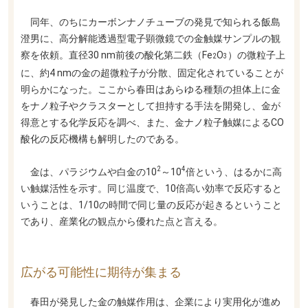
同年、のちにカーボンナノチューブの発見で知られる飯島
澄男に、高分解能透過型電子顕微鏡での金触媒サンプルの観
察を依頼。直径30 nm前後の酸化第二鉄（Fe
O
）の微粒子上
2
3
に、約4 nmの金の超微粒子が分散、固定化されていることが
明らかになった。ここから春田はあらゆる種類の担体上に金
をナノ粒子やクラスターとして担持する手法を開発し、金が
得意とする化学反応を調べ、また、金ナノ粒子触媒によるCO
酸化の反応機構も解明したのである。
2
4
金は、パラジウムや白金の10
～10
倍という、はるかに高
い触媒活性を示す。同じ温度で、10倍高い効率で反応すると
いうことは、1/10の時間で同じ量の反応が起きるということ
であり、産業化の観点から優れた点と言える。
広がる可能性に期待が集まる
春田が発見した金の触媒作用は、企業により実用化が進め