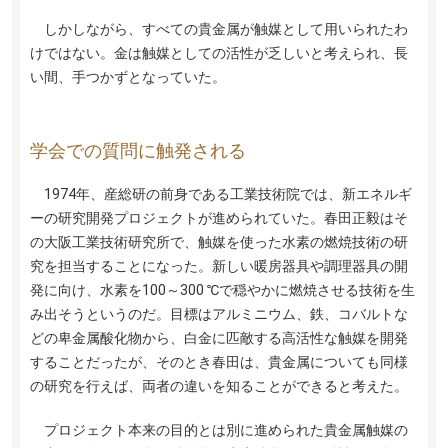
しかしながら、すべての貴金属が触媒として用いられたわ
けではない。金は触媒としての活性が乏しいと考えられ、長
い間、手つかずとなっていた。
学会での質問に触発される
1974年、産総研の前身である工業技術院では、新エネルギ
ーの研究開発プロジェクトが進められていた。春田正毅はそ
の大阪工業技術研究所で、触媒を使った水素の燃焼技術の研
究を担当することになった。新しい暖房器具や調理器具の開
発に向け、水素を100～300 ℃で穏やかに燃焼させる技術を生
み出そうというのだ。目標はアルミニウム、鉄、コバルトな
どの卑金属酸化物から、白金に匹敵する高活性な触媒を開発
することだったが、そのとき春田は、貴金属についても同様
の研究を行えば、両者の違いを知ることができると考えた。
プロジェクト本来の目的とは別に進められた貴金属触媒の