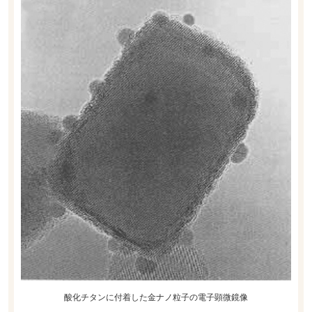
酸化チタンに付着した金ナノ粒子の電子顕微鏡像