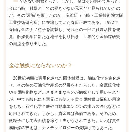
できない触媒だった。しかし、金はその例外であった。
金は当時、触媒としての働きがない元素だと見られていたの
だ。その“常識”を覆したのが、産総研（当時・工業技術院大阪
工業技術研究所）に在籍していた春田正毅である。 1982年、
春田は金のナノ粒子を調製し、それらの一部に触媒活性を発
見。触媒化学に新たな地平を切り拓き、世界的な金触媒研究
の潮流を作り出した。
金は触媒にならないのか？
20世紀初頭に実用化された固体触媒は、触媒化学を進化さ
せ、その後の石油化学産業の発展をもたらした。金属硫化物
や金属酸化物など、さまざまなものが触媒として用いられた
が、中でも酸化にも還元にも使える貴金属触媒は幅広い用途
をもち、石油化学全般や自動車エンジンの排ガス浄化などに
応用されてきた。しかし、貴金属は高価である。そのため、
微粒子にして表面積を稼ぐ工夫がなされてきた。いわば貴金
属触媒の技術は、ナノテクノロジーの先駆けでもあった。