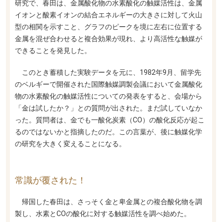
研究で、春田は、金属酸化物の水素酸化の触媒活性は、金属
イオンと酸素イオンの結合エネルギーの大きさに対して火山
型の相関を示すこと、グラフのピークを境に左右に位置する
金属を混ぜ合わせると複合効果が現れ、より高活性な触媒が
できることを発見した。
このとき蓄積した実験データを元に、1982年9月、留学先
のベルギーで開催された国際触媒調製会議において金属酸化
物の水素酸化の触媒活性についての発表をすると、会場から
「金は試したか？」との質問が出された。まだ試していなか
った。質問者は、金でも一酸化炭素（CO）の酸化反応が起こ
るのではないかと指摘したのだ。この言葉が、後に触媒化学
の研究を大きく変えることになる。
常識が覆された！
帰国した春田は、さっそく金と卑金属との複合酸化物を調
製し、水素とCOの酸化に対する触媒活性を調べ始めた。