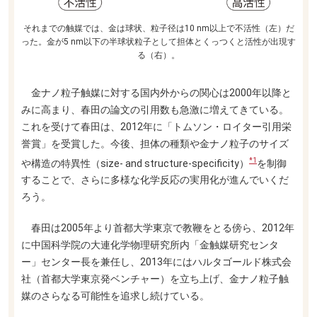
それまでの触媒では、金は球状、粒子径は10 nm以上で不活性（左）だ
った。金が5 nm以下の半球状粒子として担体とくっつくと活性が出現す
る（右）。
金ナノ粒子触媒に対する国内外からの関心は2000年以降と
みに高まり、春田の論文の引用数も急激に増えてきている。
これを受けて春田は、2012年に「トムソン・ロイター引用栄
誉賞」を受賞した。今後、担体の種類や金ナノ粒子のサイズ
*1
や構造の特異性（size- and structure-speciﬁcity）
を制御
することで、さらに多様な化学反応の実用化が進んでいくだ
ろう。
春田は2005年より首都大学東京で教鞭をとる傍ら、2012年
に中国科学院の大連化学物理研究所内「金触媒研究センタ
ー」センター長を兼任し、2013年にはハルタゴールド株式会
社（首都大学東京発ベンチャー）を立ち上げ、金ナノ粒子触
媒のさらなる可能性を追求し続けている。