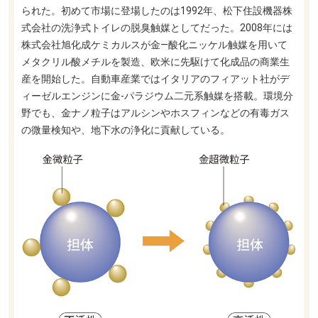
られた。初めて市場に登場したのは1992年、松下住設機器株
式会社の洗浄式トイレの脱臭触媒としてだった。2008年には
株式会社旭化成ケミカルスが金―酸化ニッケル触媒を用いて
メタクリル酸メチルを製造、欧米に先駆けて化成品の商業生
産を開始した。自動車産業ではイタリアのフィアット社がデ
ィーゼルエンジンに金-パラジウム二元系触媒を搭載。環境分
野でも、金ナノ粒子はアルシンやホスフィンなどの有毒ガス
の微量検知や、地下水の浄化に貢献している。