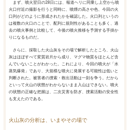
まず、噴火翌日の28日には、報道ヘリに同乗し上空から噴
火口付近の撮影を行うと同時に、噴煙の高さや色、今回の火
口列がどのように形成されたかを確認した。火口列というの
は複数の火口のことで、配列に規則性があることも多く、過
去の噴火事例と比較して、今後の噴火推移を予測する手掛か
りになるものだ。
さらに、採取した火山灰をその場で解析したところ、火山
灰はほぼすべて変質岩片から成り、マグマ物質をほとんど含
んでいないことがわかった。これにより、今回の噴火が「水
蒸気爆発」であり、大規模な噴火に発展する可能性は低いと
判断された。被害者の捜索・救出活動は一刻を争う。だから
といって火山の状態がわからないまま入山はできない。噴火
の状態の正確な把握は、二次災害を防ぎ、捜索活動の安全性
も支えたのである。
火山灰の分析は、いまやその場で