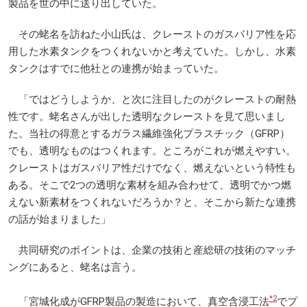
製品を世の中に送り出していた。
その蛯名を訪ねた小山氏は、クレーストのガスバリア性を応
用した水素タンクをつくれないかと考えていた。しかし、水素
タンクはすでに他社との連携が始まっていた。
「ではどうしようか、と次に注目したのがクレーストの耐熱
性です。蛯名さんが出した透明なクレーストを見て思いまし
た。当社の得意とするガラス繊維強化プラスチック（GFRP）
でも、透明なものはつくれます。ところがこれが燃えやすい。
クレーストはガスバリア性だけでなく、燃えないという特性も
ある。そこで2つの透明な素材を組み合わせて、透明でかつ燃
えない新素材をつくれないだろうか？と、そこから新たな連携
の話が始まりました」
共同研究のポイントは、企業の技術と産総研の技術のマッチ
ングにあると、蛯名は言う。
*2
「宮城化成がGFRP製品の製造において、真空含浸工法
でプ