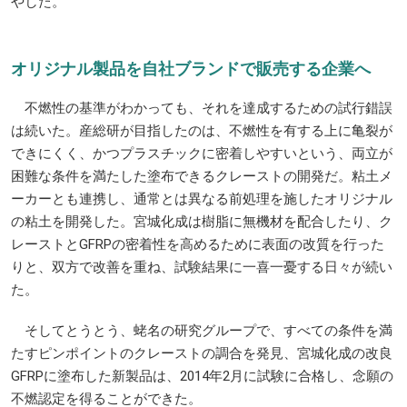
やした。
オリジナル製品を自社ブランドで販売する企業へ
不燃性の基準がわかっても、それを達成するための試行錯誤
は続いた。産総研が目指したのは、不燃性を有する上に亀裂が
できにくく、かつプラスチックに密着しやすいという、両立が
困難な条件を満たした塗布できるクレーストの開発だ。粘土メ
ーカーとも連携し、通常とは異なる前処理を施したオリジナル
の粘土を開発した。宮城化成は樹脂に無機材を配合したり、ク
レーストとGFRPの密着性を高めるために表面の改質を行った
りと、双方で改善を重ね、試験結果に一喜一憂する日々が続い
た。
そしてとうとう、蛯名の研究グループで、すべての条件を満
たすピンポイントのクレーストの調合を発見、宮城化成の改良
GFRPに塗布した新製品は、2014年2月に試験に合格し、念願の
不燃認定を得ることができた。