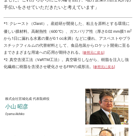
手伝いをさせていただきたいと考えています」
*1: クレースト（Claist）。産総研が開発した、粘土を原料とする環境に
2
優しい膜材料。高耐熱性（600 ℃）、ガスバリア性（厚さ0.02 mm膜1 m
から1日に漏れる水素の量が0.1 cc未満）などに優れ、アスベストやプラ
スチックフィルムの代替材料として、食品包装からロケット開発に至る
までさまざまな用途への応用が期待される。
[参照元に戻る]
*2: 真空含浸工法（VaRTM工法）。真空吸引しながら、樹脂を注入し強
化繊維に樹脂を含浸させ硬化させるFRPの成形法。
[参照元に戻る]
株式会社宮城化成
代表取締役
小山 昭彦
Oyama Akihiko