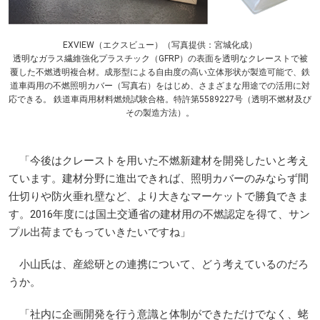
EXVIEW（エクスビュー）（写真提供：宮城化成）
透明なガラス繊維強化プラスチック（GFRP）の表面を透明なクレーストで被
覆した不燃透明複合材。成形型による自由度の高い立体形状が製造可能で、鉄
道車両用の不燃照明カバー（写真右）をはじめ、さまざまな用途での活用に対
応できる。 鉄道車両用材料燃焼試験合格。特許第5589227号（透明不燃材及び
その製造方法）。
「今後はクレーストを用いた不燃新建材を開発したいと考え
ています。建材分野に進出できれば、照明カバーのみならず間
仕切りや防火垂れ壁など、より大きなマーケットで勝負できま
す。2016年度には国土交通省の建材用の不燃認定を得て、サン
プル出荷までもっていきたいですね」
小山氏は、産総研との連携について、どう考えているのだろ
うか。
「社内に企画開発を行う意識と体制ができただけでなく、蛯