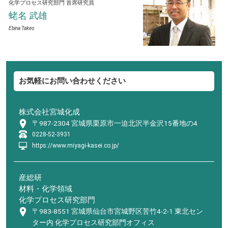
化学プロセス研究部門
首席研究員
蛯名 武雄
Ebina Takeo
お気軽にお問い合わせください
株式会社宮城化成
〒987-2304 宮城県栗原市一迫北沢半金沢15番地の4
0228-52-3931
https://www.miyagi-kasei.co.jp/
産総研
材料・化学領域
化学プロセス研究部門
〒983-8551 宮城県仙台市宮城野区苦竹4-2-1 東北セン
ター内 化学プロセス研究部門オフィス