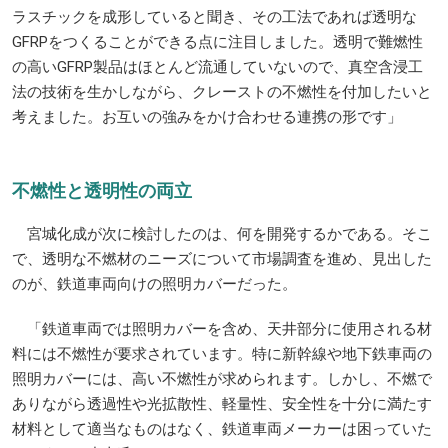
ラスチックを成形していると聞き、その工法であれば透明な
GFRPをつくることができる点に注目しました。透明で難燃性
の高いGFRP製品はほとんど流通していないので、真空含浸工
法の技術を生かしながら、クレーストの不燃性を付加したいと
考えました。お互いの強みをかけ合わせる連携の形です」
不燃性と透明性の両立
宮城化成が次に検討したのは、何を開発するかである。そこ
で、透明な不燃材のニーズについて市場調査を進め、見出した
のが、鉄道車両向けの照明カバーだった。
「鉄道車両では照明カバーを含め、天井部分に使用される材
料には不燃性が要求されています。特に新幹線や地下鉄車両の
照明カバーには、高い不燃性が求められます。しかし、不燃で
ありながら透過性や光拡散性、軽量性、安全性を十分に満たす
材料として適当なものはなく、鉄道車両メーカーは困っていた