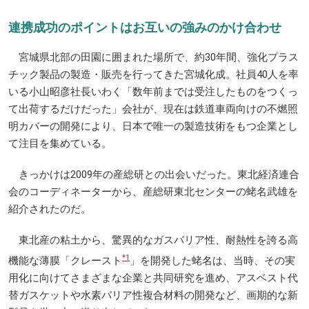
連携成功のポイントはお互いの強みのかけ合わせ
宮城県北部の田園に囲まれた場所で、約30年間、強化プラス
チック製品の製造・販売を行ってきた宮城化成。社員40人を率
いる小山昭彦社長いわく「数年前までは受注したものをつくっ
て出荷するだけだった」会社が、現在は鉄道車両向けの不燃照
明カバーの開発により、日本で唯一の製造技術をもつ企業とし
て注目を集めている。
きっかけは2009年の産総研との出会いだった。東北経済連合
会のコーディネーターから、産総研東北センターの蛯名武雄を
紹介されたのだ。
東北産の粘土から、驚異的なガスバリア性、耐熱性を誇る高
*1
機能な薄膜「クレースト
」を開発した蛯名は、当時、その実
用化に向けてさまざまな企業と共同研究を進め、アスベスト代
替ガスケットや水素バリア性複合材料の開発など、画期的な新