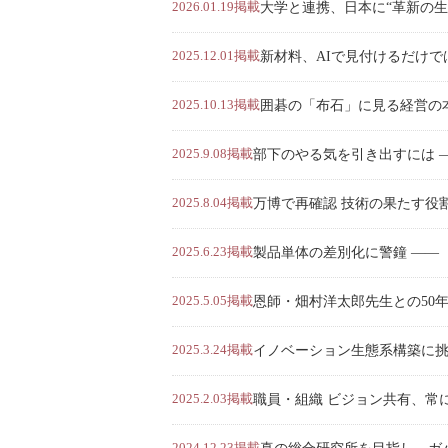
2026.01.19掲載
大学と連携、日本に“革新の生態系
2025.12.01掲載
新材料、AIで見付けるだけでは不
2025.10.13掲載
囲碁の「布石」に見る経営の本質 
2025.9.08掲載
部下のやる気を引き出すには ―― 
2025.8.04掲載
万博で再確認 技術の果たす役割 ―
2025.6.23掲載
製品単体の差別化に警鐘 ―― 「生
2025.5.05掲載
恩師・畑村洋太郎先生との50年 ―
2025.3.24掲載
イノベーション生態系構築に挑む 
2025.2.03掲載
職員・組織 ビジョン共有、常に対話
2024.12.23掲載