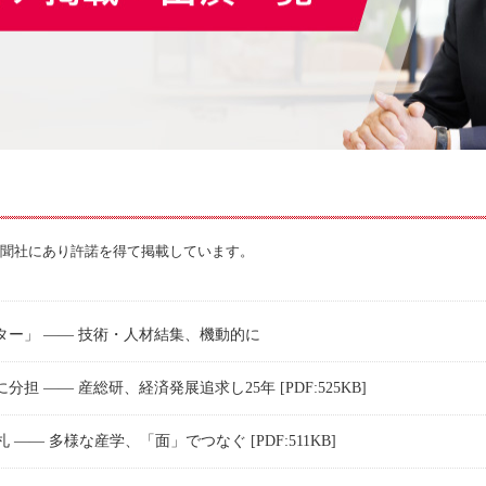
新聞社にあり許諾を得て掲載しています。
ー」 ―― 技術・人材結集、機動的に
担 ―― 産総研、経済発展追求し25年 [PDF:525KB]
―― 多様な産学、「面」でつなぐ [PDF:511KB]