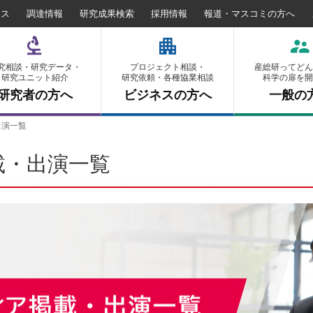
セス
調達情報
研究成果検索
採用情報
報道・マスコミの方へ
究相談・研究データ・
プロジェクト相談・
産総研ってどん
研究ユニット紹介
研究依頼・各種協業相談
科学の扉を開
研究者の方へ
ビジネスの方へ
一般の
出演一覧
載・出演一覧