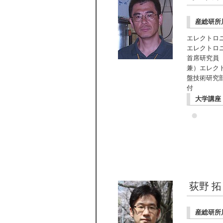
産総研所
エレクトロ
エレクトロ
首席研究員
兼）エレク
盤技術研究
付
大学講座
荻野 
産総研所