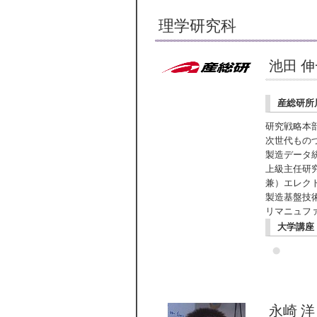
理学研究科
池田 
産総研所
研究戦略本
次世代もの
製造データ
上級主任研
兼）エレク
製造基盤技
リマニュフ
大学講座
永崎 