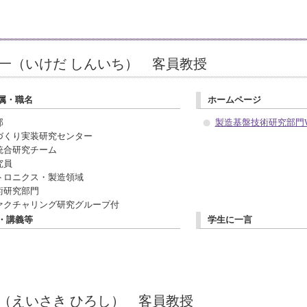
伸一（いけだ しんいち） 客員教授
属・職名
ホームページ
部
製造基盤技術研究部門
づくり実装研究センター
統合研究チーム
究員
トロニクス・製造領域
術研究部門
ァクチャリング研究グループ付
・講義等
学生に一言
洋（えいさき ひろし） 客員教授