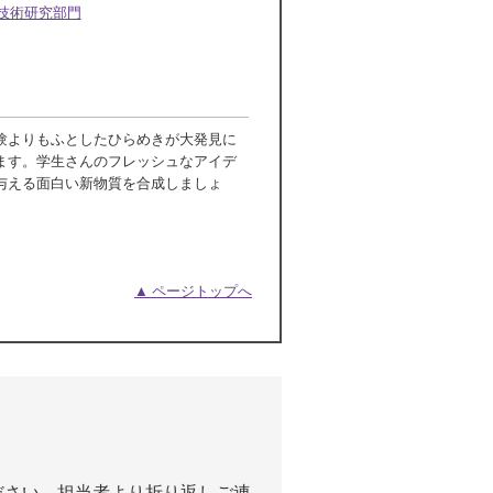
技術研究部門
験よりもふとしたひらめきが大発見に
ます。学生さんのフレッシュなアイデ
与える面白い新物質を合成しましょ
▲ ページトップへ
ださい。担当者より折り返しご連