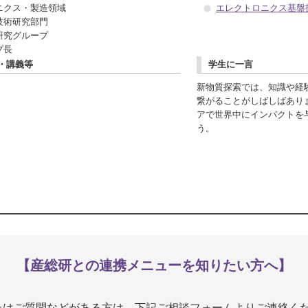
ニクス・製造領域
エレクトロニクス基盤
技術研究部門
研究グループ
プ長
・講義等
学生に一言
新物質探索では、知識や経
繋がることがしばしばあり
アで世界中にインパクトを
う。
【産総研との連携メニューを知りたい方へ】
たはご質問などがある方は、下記ご相談フォームよりご連絡く