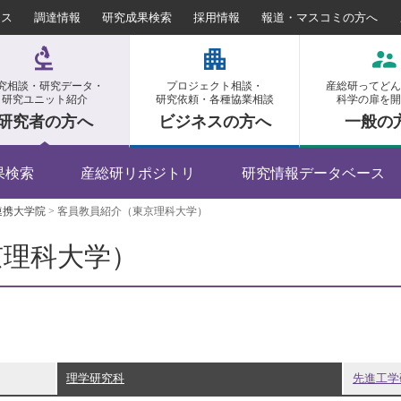
セス
調達情報
研究成果検索
採用情報
報道・マスコミの方へ
究相談・研究データ・
プロジェクト相談・
産総研ってどん
研究ユニット紹介
研究依頼・各種協業相談
科学の扉を開
研究者の方へ
ビジネスの方へ
一般の
果検索
産総研リポジトリ
研究情報データベース
連携大学院
>
客員教員紹介（東京理科大学）
京理科大学）
理学研究科
先進工学