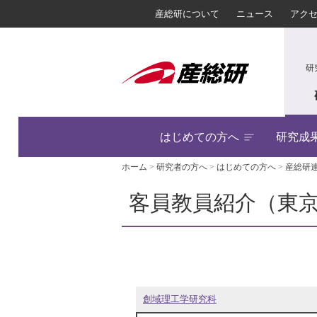
産総研について
ニュース
アク
研
はじめての方へ
研究成
ホーム
>
研究者の方へ
>
はじめての方へ
>
産総研
客員教員紹介（東
創域理工学研究科