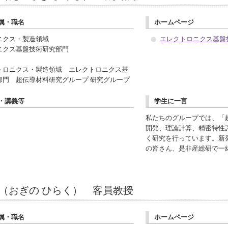
属・職名
ホームページ
ニクス・製造領域
エレクトロニクス基盤
ニクス基盤技術研究部門
トロニクス・製造領域 エレクトロニクス基
部門 超伝導材料研究グループ 研究グループ
・講義等
学生に一言
私たちのグループでは、「
開発、理論計算、精密特性
く研究を行っています。新
の皆さん、是非産総研で一
拓（おぎの ひらく） 客員教授
属・職名
ホームページ