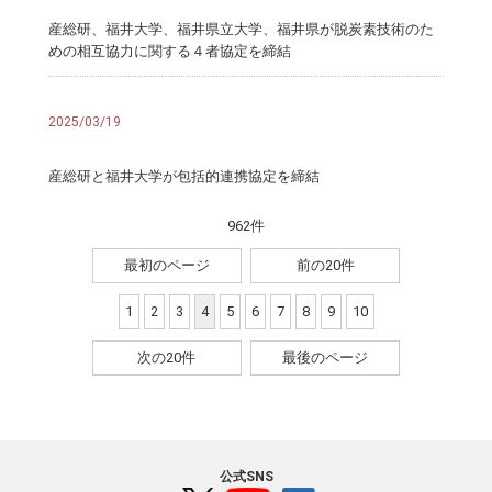
産総研、福井大学、福井県立大学、福井県が脱炭素技術のた
めの相互協力に関する４者協定を締結
2025/03/19
産総研と福井大学が包括的連携協定を締結
962件
最初のページ
前の20件
1
2
3
4
5
6
7
8
9
10
次の20件
最後のページ
公式SNS