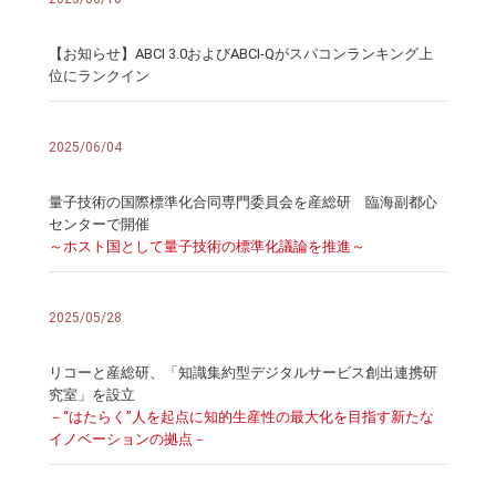
【お知らせ】ABCI 3.0およびABCI-Qがスパコンランキング上
位にランクイン
2025/06/04
量子技術の国際標準化合同専門委員会を産総研 臨海副都心
センターで開催
～ホスト国として量子技術の標準化議論を推進～
2025/05/28
リコーと産総研、「知識集約型デジタルサービス創出連携研
究室」を設立
－“はたらく”人を起点に知的生産性の最大化を目指す新たな
イノベーションの拠点－