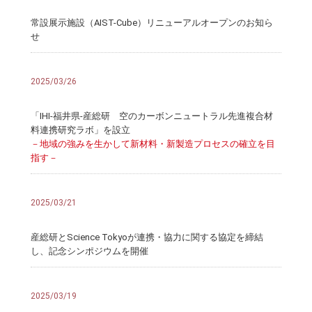
常設展示施設（AIST-Cube）リニューアルオープンのお知ら
せ
2025/03/26
「IHI-福井県-産総研 空のカーボンニュートラル先進複合材
料連携研究ラボ」を設立
－地域の強みを生かして新材料・新製造プロセスの確立を目
指す－
2025/03/21
産総研とScience Tokyoが連携・協力に関する協定を締結
し、記念シンポジウムを開催
2025/03/19