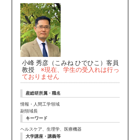
小峰 秀彦（こみね ひでひこ）客員
教授
※現在、学生の受入れは行っ
ておりません
産総研所属・職名
情報・人間工学領域
副領域長
キーワード
ヘルスケア、生理学、医療機器
大学講座・講義等