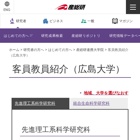
-
-
ENG
-
研究者
ビジネス
一般
マガジン
はじめての方へ
研究成果検索
産総研リポジトリ
研究情報データベ
>
>
>
>
ホーム
研究者の方へ
はじめての方へ
産総研連携大学院
客員教員紹介
（広島大学）
客員教員紹介（広島大学）
地域、大学を選びなおす
先進理工系科学研究科
統合生命科学研究科
先進理工系科学研究科