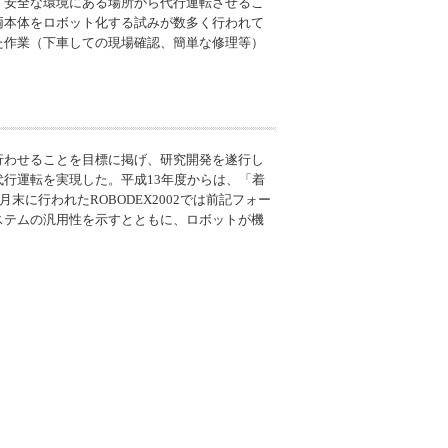
、安全な環境にある場所から代行運転させるこ
両本体をロボット化する試みが数多く行われて
た作業（下車しての現場確認、簡単な修理等）
行わせることを目標に掲げ、研究開発を遂行し
代行運転を実現した。平成13年度からは、「着
に行われたROBODEX2002では前記フォー
ステムの汎用性を示すとともに、ロボットが機