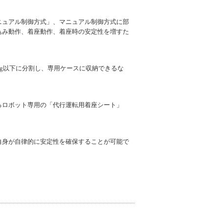
ニュアル制御方式」、マニュアル制御方式に部
込み動作、着座動作、着座時の安定性を増すた
g以下に分割し、専用ケースに収納できるな
るロボット専用の「代行運転用着座シート」
自身が自律的に安定性を確保することが可能で