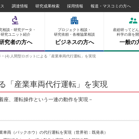
セス
調達情報
研究成果検索
採用情報
報道・マスコミの方へ
究相談・研究データ・
プロジェクト相談・
産総研ってどん
研究ユニット紹介
研究依頼・各種協業相談
科学の扉を開
研究者の方へ
ビジネスの方へ
一般の
年
>
(4) 人間型ロボットによる「産業車両代行運転」を実現
による「産業車両代行運転」を実現
着座、運転操作という一連の動作を実現－
業車両（バックホウ）の代行運転を実現（世界初：既発表）