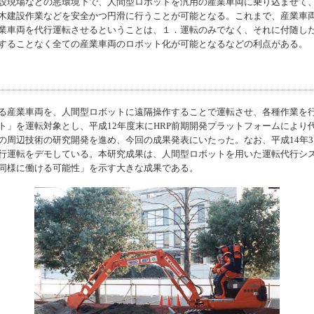
設現場などの悪環境下で、人間型ロボットを汎用の産業車両に乗り込ませて
木建設作業などを安全かつ円滑に行うことが可能となる。これまで、産業車
業車両を代行運転させるということは、１．運転のみでなく、それに付随し
することなく全ての産業車両のロボット化が可能となるなどの利点がある。
る産業車両を、人間型ロボットに遠隔操作することで運転させ、各種作業を
」を運転対象とし、平成12年度末にHRP前期開発プラットフォームにより
周辺技術の研究開発を進め、今回の成果発表にいたった。なお、平成14年3月末
行運転をデモしている。本研究成果は、人間型ロボットを用いた運転代行シ
同様に働ける可能性」を示す大きな成果である。