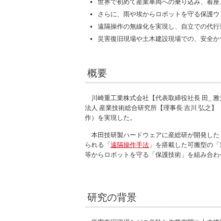
世界で初めて産業車両への乗り込み、着座
さらに、雨や埃からロボットを守る保護ウ
遠隔操作の無線化を実現し、自立での代行
災害復旧現場や土木建設現場での、安全か
概要
川崎重工業株式会社【代表取締役社長 田_ 
法人 産業技術総合研究所【理事長 吉川 弘之
作）を実現した。
本田技研製ハードウェアに産総研が開発した「
られる「
遠隔操作手法
」を搭載した可搬型の「
等からロボットを守る「保護技術」を組み合わ
研究の背景