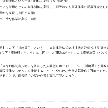
、運転操作という一連の動作を実現（今回初公開）
ェアを着用させての動作制御を実現し、雨天時でも屋外作業に従事可能とし
運転を実現（今回初公開）
つ円滑な作業の実現に期待
雅元】（以下「川崎重工」という）、東急建設株式会社【代表取締役社長 落合
】（以下「産総研」という）は共同で、人間型ロボットによる産業車両（バッ
全身動作制御技術」を搭載した人間型ロボットHRP-1Sに、川崎重工が開
遠隔操作システム」を接続することで、滑らかな全身遠隔操作を可能とした
せることで、雨天時での屋外作業も実現可能となった。