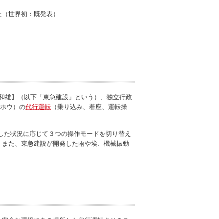
た（世界初：既発表）
 和雄】（以下「東急建設」という）、独立行政
クホウ）の
代行運転
（乗り込み、着座、運転操
発した状況に応じて３つの操作モードを切り替え
。また、東急建設が開発した雨や埃、機械振動