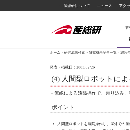
産総研について
ニュース
アク
研
ホーム
>
研究成果検索
>
研究成果記事一覧
>
2003
発表・掲載日：2003/02/26
(4) 人間型ロボット
－無線による遠隔操作で、乗り込み、
ポイント
人間型ロボットを遠隔操作し、屋外での産