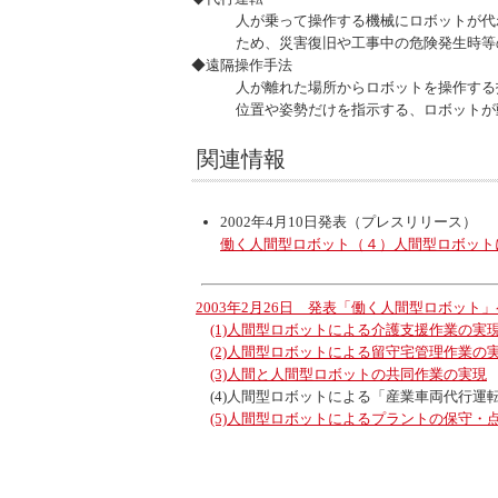
人が乗って操作する機械にロボットが代
ため、災害復旧や工事中の危険発生時等
◆遠隔操作手法
人が離れた場所からロボットを操作する技
位置や姿勢だけを指示する、ロボットが
関連情報
2002年4月10日発表（プレスリリース）
働く人間型ロボット（４）人間型ロボット
2003年2月26日 発表「働く人間型ロボット
(1)人間型ロボットによる介護支援作業の実
(2)人間型ロボットによる留守宅管理作業の
(3)人間と人間型ロボットの共同作業の実現
(4)人間型ロボットによる「産業車両代行運
(5)人間型ロボットによるプラントの保守・