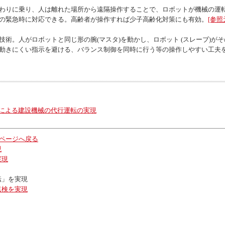
わりに乗り、人は離れた場所から遠隔操作することで、ロボットが機械の運
の緊急時に対応できる。高齢者が操作すれば少子高齢化対策にも有効。
[参照
術。人がロボットと同じ形の腕(マスタ)を動かし、ロボット (スレーブ)が
動きにくい指示を避ける、バランス制御を同時に行う等の操作しやすい工夫
による建設機械の代行運転の実現
」ページへ戻る
現
実現
転」を実現
点検を実現