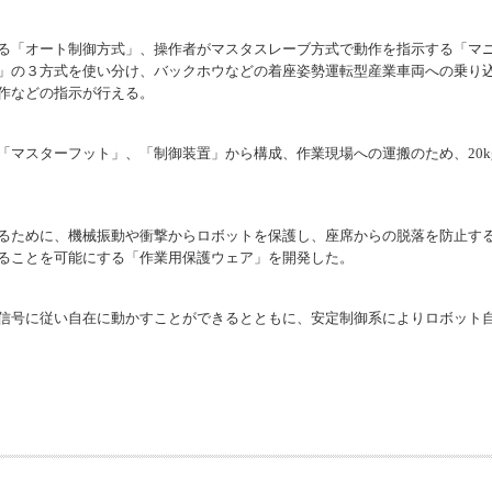
る「オート制御方式」、操作者がマスタスレーブ方式で動作を指示する「マ
」の３方式を使い分け、バックホウなどの着座姿勢運転型産業車両への乗り
作などの指示が行える。
「マスターフット」、「制御装置」から構成、作業現場への運搬のため、20k
るために、機械振動や衝撃からロボットを保護し、座席からの脱落を防止す
ることを可能にする「作業用保護ウェア」を開発した。
信号に従い自在に動かすことができるとともに、安定制御系によりロボット