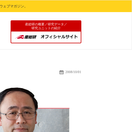
ウェブマガジン。
産総研の概要／研究データ／
研究ユニットの紹介
「粘土」が次世代
2008/10/01