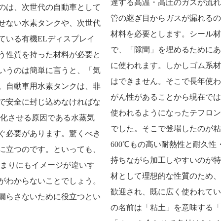
達する高温・高圧のガスが流れ
のは、次世代の自動車として
管の継ぎ目からガスが漏れるの
せない水素タンクや、次世代
材料を必要とします。シール材
ている有機ELディスプレイ
で、「隙間」を埋めるためにあ
う性質を持った材料が必要と
に使われます。しかしゴム系材
いうのは簡単に言うと、「気
はできません。そこで長年使わ
。自動車用水素タンクは、非
がん性があることから現在では
で安全に封じ込めなければな
使われるようになったテフロン
劣化させる原因である水蒸気
でした。そこで登場したのが粘
ぐ必要があります。驚くべき
600℃もの高い耐熱性と耐久
に立つのです。といっても、
持ちながら加工しやすいのが特
あまりにもイメージが違いす
材として理想的な性質のため、
がわからないことでしょう。
歓迎され、既に広く使われていま
漏らさないために役立つとい
の名前は「粘土」を意味する「c