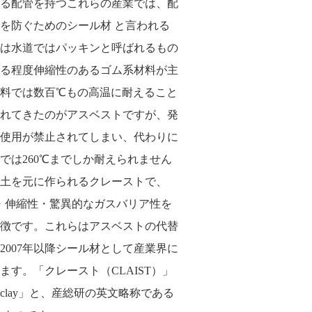
る配管を持つこれらの産業では、配
を防ぐためのシール材 と言われる
は水道ではパッキンと呼ばれるもの
る程度伸縮性のあるゴム系材料が主
料では数百℃もの高温に耐えること
れてきたのがアスベストですが、発
使用が禁止されてしまい、代わりに
では260℃までしか耐えられません
土を元に作られるクレーストで、
性・伸縮性・驚異的なガスバリア性を
徴です。これらはアスベストの代替
2007年以降シール材として産業界に
す。「クレースト（CLAIST）」
lay」と、産総研の英文略称である