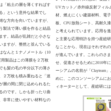
は「粘土の層を薄くすればす
UVカット／赤外線反射フィル
る」という意外な結果でし
材、燃えにくい建築材料、電子
雑な方向を向いていますが、
板、CPU放熱シート、高耐久
う製法で薄い膜を作ると結晶
と考えられています。応用を進
ます。結晶が乱雑だと小さな
と主要な応用特許を持つ産総研
いますが、整然と並んでいる
なことから、現在はそれぞれの
はなんと１ナノメートル（10
が進んでいます。これらのさま
実用製品はこの薄膜を２万枚
せ、促進させるために2010年
でも髪の毛の半分以下の薄さ
ーシアムの名前が「Claytea
、２万枚も積み重ねると「迷
めに、このコンソーシアムにお
が層の間に閉じ込められるた
ィネーターとして、産総研には
るのです。しかも折ったり曲
、非常に使いやすい材料なの