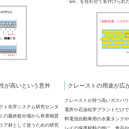
「aist」を合わせて名付けら
性が高いという意外
クレーストの用途が広
クレーストが持つ高いガスバリ
クト化学システム研究センタ
電所や石油化学プラントだけで
ミの最終処分場から有害物質
料電池自動車用の水素タンクや
リア材として使うための研究
レイの保護材料の他に、食品や