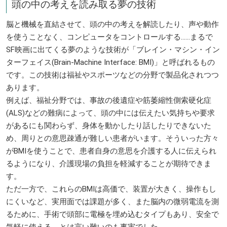
頭の中の考えを読み取る夢の技術
脳と機械を直結させて、頭の中の考えを解読したり、声や動作
を使うことなく、コンピュータをコントロールする……まるで
SF映画に出てくる夢のような技術が「ブレイン・マシン・イン
ターフェイス(Brain-Machine Interface: BMI)」と呼ばれるもの
です。この技術は福祉やスポーツなどの分野で製品化されつつ
あります。
例えば、福祉分野では、事故の後遺症や筋萎縮性側索硬化症
(ALS)などの難病によって、頭の中には伝えたい気持ちや要求
があるにも関わらず、身体を動かしたり話したりできないた
め、周りとの意思疎通が難しい患者がいます。そういった方々
がBMIを使うことで、患者自身の意思を介護する人に伝えられ
るようになり、介護現場の負担を軽減することが期待できま
す。
ただ一方で、これらのBMIは高価で、装置が大きく、操作もし
にくいなど、実用面では課題が多く、また脳内の微弱電流を測
るために、手術で頭部に電極を埋め込むタイプもあり、安全で
気軽に使える、とは言い難いのも事実でした。