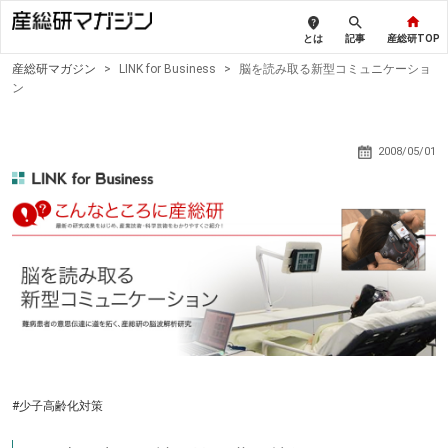
とは
記事
産総研TOP
産総研マガジン
>
LINK for Business
>
脳を読み取る新型コミュニケーショ
ン
2008/05/01
#少子高齢化対策