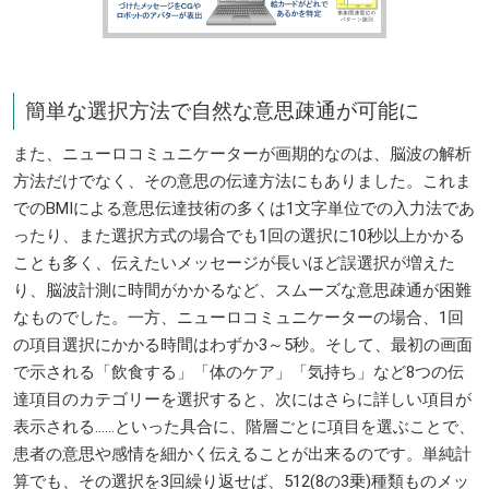
簡単な選択方法で自然な意思疎通が可能に
また、ニューロコミュニケーターが画期的なのは、脳波の解析
方法だけでなく、その意思の伝達方法にもありました。これま
でのBMIによる意思伝達技術の多くは1文字単位での入力法であ
ったり、また選択方式の場合でも1回の選択に10秒以上かかる
ことも多く、伝えたいメッセージが長いほど誤選択が増えた
り、脳波計測に時間がかかるなど、スムーズな意思疎通が困難
なものでした。一方、ニューロコミュニケーターの場合、1回
の項目選択にかかる時間はわずか3～5秒。そして、最初の画面
で示される「飲食する」「体のケア」「気持ち」など8つの伝
達項目のカテゴリーを選択すると、次にはさらに詳しい項目が
表示される……といった具合に、階層ごとに項目を選ぶことで、
患者の意思や感情を細かく伝えることが出来るのです。単純計
算でも、その選択を3回繰り返せば、512(8の3乗)種類ものメッ