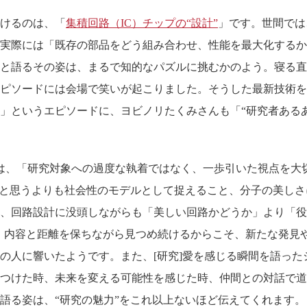
けるのは、「
集積回路（IC）チップの“設計”
」です。世間では
実際には「既存の部品をどう組み合わせ、性能を最大化するか
と語るその姿は、まるで知的なパズルに挑むかのよう。寝る直
ピソードには会場で笑いが起こりました。そうした最新技術を
」というエピソードに、ヨビノリたくみさんも「“研究者ある
は、「研究対象への過度な執着ではなく、一歩引いた視点を大
”と思うよりも社会性のモデルとして捉えること、分子の美し
、回路設計に没頭しながらも「美しい回路かどうか」より「役
・内容と距離を保ちながら見つめ続けるからこそ、新たな発見
の人に響いたようです。また、[研究]愛を感じる瞬間を語った
つけた時、未来を変える可能性を感じた時、仲間との対話で道
語る姿は、“研究の魅力”をこれ以上ないほど伝えてくれます。