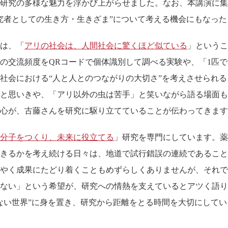
研究の多様な魅力を浮かび上がらせました。なお、本講演に集
究者としての生き方・生きざま”について考える機会にもなった
は、「
アリの社会は、人間社会に驚くほど似ている
」というこ
の交流頻度をQRコードで個体識別して調べる実験や、「1匹
社会における“人と人とのつながりの大切さ”を考えさせられ
と思いきや、「アリ以外の虫は苦手」と笑いながら語る場面も
心が、古藤さんを研究に駆り立てていることが伝わってきます
分子をつくり、未来に役立てる
」研究を専門にしています。薬
きるかを考え続ける日々は、地道で試行錯誤の連続であること
やく成果にたどり着くこともめずらしくありませんが、それで
ない」という希望が、研究への情熱を支えているとアツく語り
ない世界”に身を置き、研究から距離をとる時間を大切にして