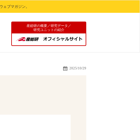
ウェブマガジン。
産総研の概要／研究データ／
研究ユニットの紹介
2025/10/29
＃産総研特別公開202