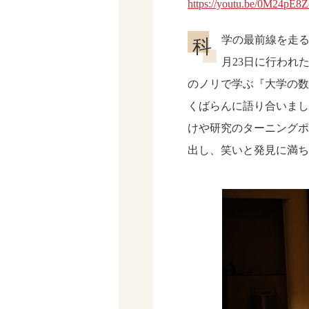
https://youtu.be/0M24pE8
学の最前線を走る
科
月23日に行われ
のノリで学ぶ『大学の数
くばらんに語り合いまし
けや研究のターニングポ
出し、笑いと発見に満ち