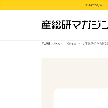
変革につながる
産総研マガジン
>
Column
>
＃産総研特別公開20