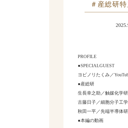
＃産総研特
202
PROFILE
●SPECIALGUEST
ヨビノリたくみ／YouT
●産総研
生長幸之助／触媒化学研
古藤日子／細胞分子工学
秋田一平／先端半導体研
●本編の動画