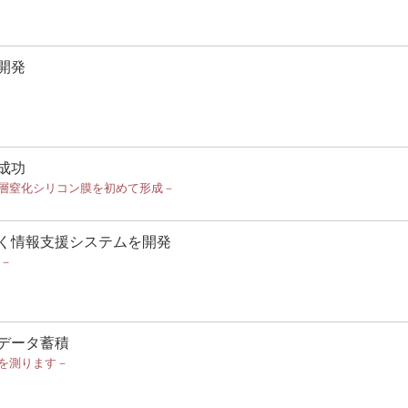
開発
成功
層窒化シリコン膜を初めて形成－
く情報支援システムを開発
！－
データ蓄積
を測ります－