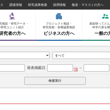
セス
調達情報
研究成果検索
採用情報
報道・マスコミの方へ
究相談・研究データ・
プロジェクト相談・
産総研ってどん
研究ユニット紹介
研究依頼・各種協業相談
科学の扉を開
研究者の方へ
ビジネスの方へ
一般の
発表掲載日
～