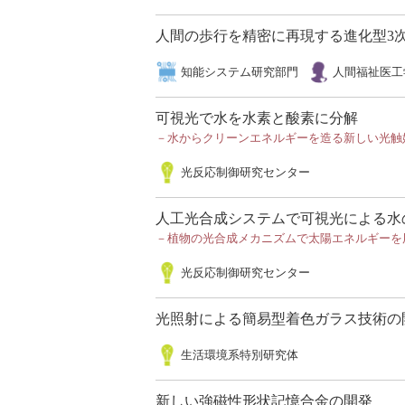
人間の歩行を精密に再現する進化型3
知能システム研究部門
人間福祉医工
可視光で水を水素と酸素に分解
－水からクリーンエネルギーを造る新しい光触
光反応制御研究センター
人工光合成システムで可視光による水
－植物の光合成メカニズムで太陽エネルギーを
光反応制御研究センター
光照射による簡易型着色ガラス技術の
生活環境系特別研究体
新しい強磁性形状記憶合金の開発