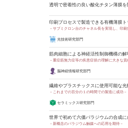
透明で密着性の良い酸化チタン薄膜を
印刷プロセスで製造できる有機薄膜ト
－サブミクロン台のチャネル長を実現し、印刷
光技術研究部門
筋肉細胞による神経活性制御機構の解
－重症筋無力症等の疾患症状の理解に大きな貢
脳神経情報研究部門
繊維やプラスチックスに使用可能な光
－これまでの百分の１の時間での製造に成功－
セラミックス研究部門
世界で初めて六価パラジウムの合成に
－新概念のパラジウム触媒への応用を期待－