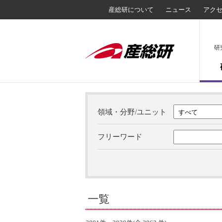
産総研について
ニュース
アク
研
領域・分野/ユニット
フリーワード
一覧