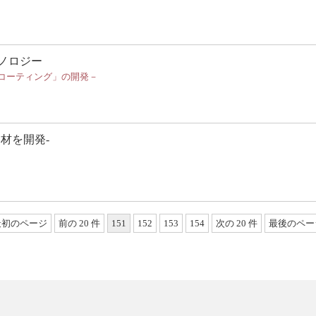
ノロジー
Iコーティング」の開発－
材を開発-
最初のページ
前の 20 件
151
152
153
154
次の 20 件
最後のペー