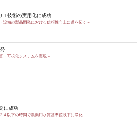
CT技術の実用化に成功
・設備の製品開発における信頼性向上に道を拓く－
開発
算・可視化システムを実現－
発に成功
２４以下の時間で農業用水質基準値以下に浄化－