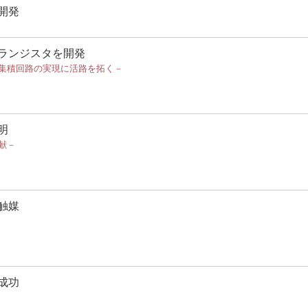
開発
ランジスタを開発
集積回路の実現に活路を拓く－
明
献－
触媒
成功