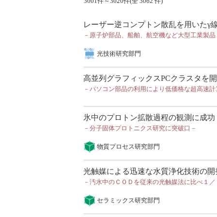
3001件～3020件(全 3062 件)
レーザー逆コンプトン散乱を用いたγ線
－原子炉部品、船舶、航空機など大型工業製品
光技術研究部門
高並列グラフィックスPCクラスタを
－パソコン部品の利用により低価格な超高速計
氷中のプロトン拡散過程の観測に成功
－分子固体プロトニクス研究に突破口－
物質プロセス研究部門
光触媒による迅速な水質浄化技術の開
－汚水中のＣＯＤを従来の光触媒法に比べ１／
セラミックス研究部門