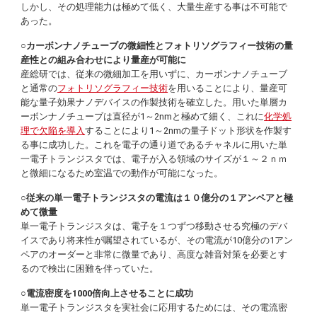
しかし、その処理能力は極めて低く、大量生産する事は不可能で
あった。
○カーボンナノチューブの微細性とフォトリソグラフィー技術の量
産性との組み合わせにより量産が可能に
産総研では、従来の微細加工を用いずに、カーボンナノチューブ
と通常の
フォトリソグラフィー技術
を用いることにより、量産可
能な量子効果ナノデバイスの作製技術を確立した。用いた単層カ
ーボンナノチューブは直径が1～2nmと極めて細く、これに
化学処
理で欠陥を導入
することにより1～2nmの量子ドット形状を作製す
る事に成功した。これを電子の通り道であるチャネルに用いた単
一電子トランジスタでは、電子が入る領域のサイズが１～２ｎｍ
と微細になるため室温での動作が可能になった。
○従来の単一電子トランジスタの電流は１０億分の１アンペアと極
めて微量
単一電子トランジスタは、電子を１つずつ移動させる究極のデバ
イスであり将来性が嘱望されているが、その電流が10億分の1アン
ペアのオーダーと非常に微量であり、高度な雑音対策を必要とす
るので検出に困難を伴っていた。
○電流密度を1000倍向上させることに成功
単一電子トランジスタを実社会に応用するためには、その電流密