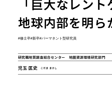
「巨大なレント
地球内部を明ら
修士卒採用
キャリ
2027年卒
博士卒採用
修士卒
新卒
パーマネント型研究員
研究職
地質調査総合センター 地圏資源環境研究部門
児玉 匡史
こだま まさし