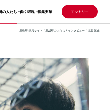
エントリー
研の人たち
働く環境
募集要項
産総研 採用サイト
産総研の人たち
インタビュー
児玉 匡史
その他職種