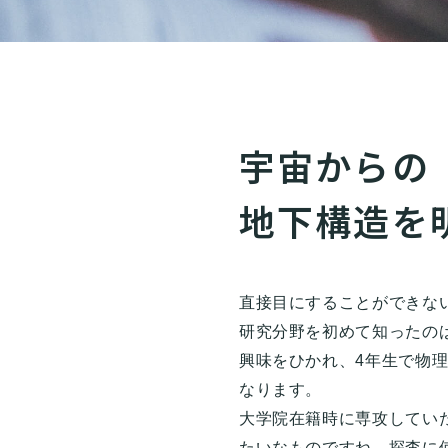
宇宙からの
地下構造を
直接目にすることができな
研究分野を初めて知ったの
興味をひかれ、4年生で物
なります。
大学院在籍時に専攻してい
たいなものですね。探査に