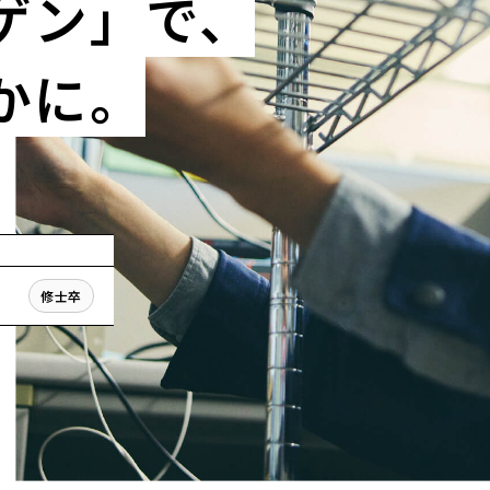
ゲン」で、
かに。
新卒採用
ア採用
2028年卒
キャリア採用
修士卒