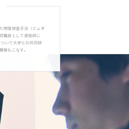
た物理探査手法（ミュオ
究職員として産総研に
について大学との共同研
業務もこなす。