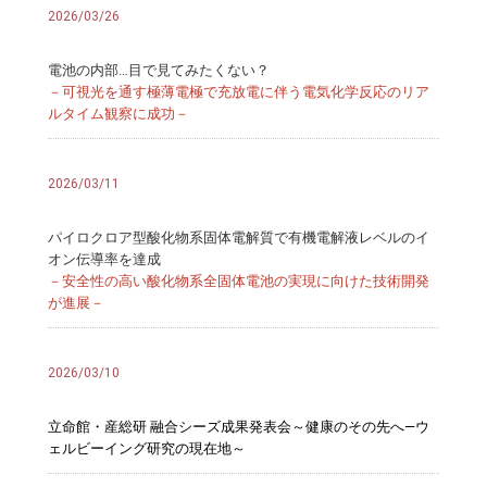
2026/03/26
電池の内部…目で見てみたくない？
－可視光を通す極薄電極で充放電に伴う電気化学反応のリア
ルタイム観察に成功－
2026/03/11
パイロクロア型酸化物系固体電解質で有機電解液レベルのイ
オン伝導率を達成
－安全性の高い酸化物系全固体電池の実現に向けた技術開発
が進展－
2026/03/10
立命館・産総研 融合シーズ成果発表会～健康のその先へ―ウ
ェルビーイング研究の現在地～