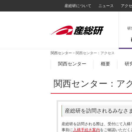
産総研について
ニュース
アク
研
関西センター
>
関西センター：アクセス
関西センター
概要
研
関西センター：ア
産総研を訪問されるみなさ
産総研を訪問される際は、受付にて入構
事前に
入構手続き案内
をご確認いただく