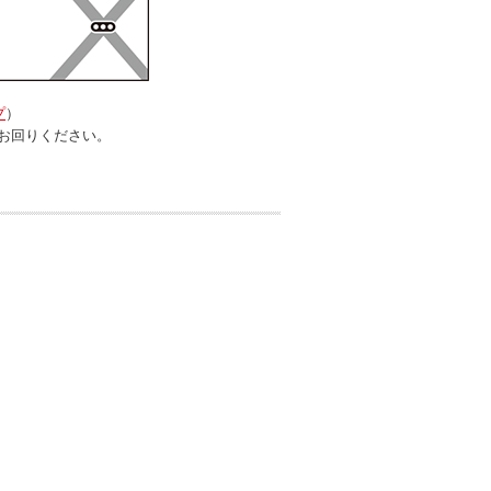
プ
）
お回りください。