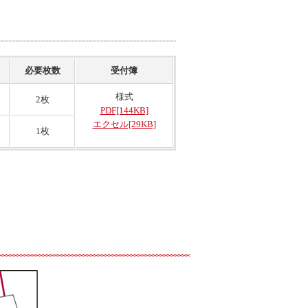
必要枚数
受付簿
様式
2枚
PDF[144KB]
エクセル[29KB]
1枚