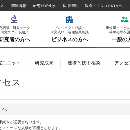
セス
調達情報
研究成果検索
採用情報
報道・マスコミの方へ
究相談・研究データ・
プロジェクト相談・
産総研ってどん
研究ユニット紹介
研究依頼・各種協業相談
科学の扉を開
研究者の方へ
ビジネスの方へ
一般の
究ユニット
研究成果
連携と技術相談
アクセ
クセス
まへ
手続きが必要となります。
とスムーズな入構が可能となります。