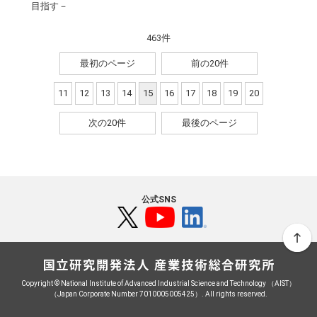
目指す－
463件
最初のページ
前の20件
11
12
13
14
15
16
17
18
19
20
次の20件
最後のページ
公式SNS
Copyright © National Institute of Advanced Industrial Science and Technology （AIST）
（Japan Corporate Number 7010005005425）. All rights reserved.