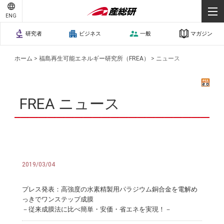
ENG
研究者
ビジネス
一般
マガジン
ホーム
>
福島再生可能エネルギー研究所（FREA）
>
ニュース
FREA ニュース
2019/03/04
プレス発表：高強度の水素精製用パラジウム銅合金を電解め
っきでワンステップ成膜
－従来成膜法に比べ簡単・安価・省エネを実現！－