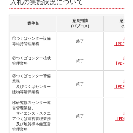
入札の実施状況について
意見招請
意見招
案件名
(パブコメ)
の結
①つくばセンター設備
結果
終了
等維持管理業務
【PDF:10
②つくばセンター植栽
結果
終了
管理業務
【PDF:11
③つくばセンター警備
業務
結果
終了
及びつくばセンター
【PDF:14
建物等清掃業務
④研究協力センター運
営管理業務、
サイエンス・スクエ
結果
終了
アつくば運営管理業務
【PDF:60
及び地質標本館運営
管理業務