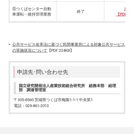
⑤つくばセンター自動
結果
終了
車運転・維持管理業務
【PDF:28
公共サービス改革法に基づく民間事業所による対象公共サービス
の実施状況について
【PDF:224KB】
申請先･問い合わせ先
国立研究開発法人産業技術総合研究所 総務本部 経理
部 調達管理室
〒305-8560 茨城県つくば市梅園1-1-1 中央第1
電話：029-861-2013