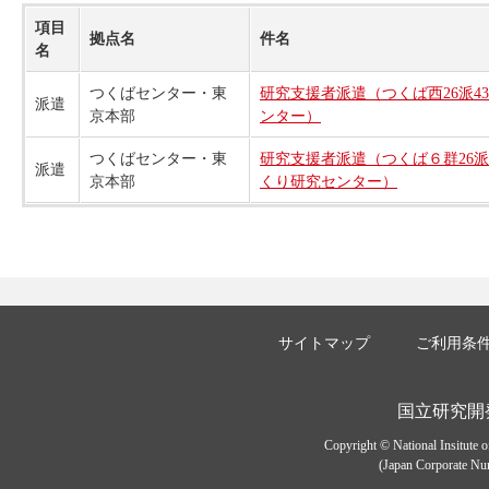
項目
拠点名
件名
名
つくばセンター・東
研究支援者派遣（つくば西26派4
派遣
京本部
ンター）
つくばセンター・東
研究支援者派遣（つくば６群26
派遣
京本部
くり研究センター）
サイトマップ
ご利用条
国立研究開
Copyright © National Insitute 
(Japan Corporate Num