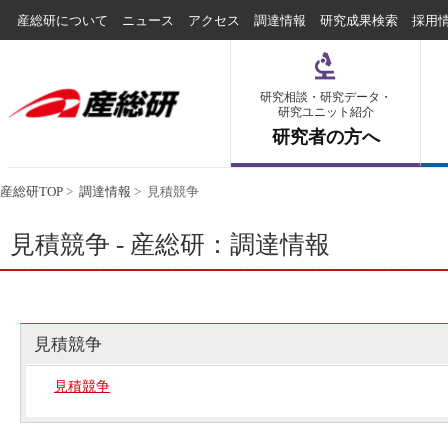
産総研について
ニュース
アクセス
調達情報
研究成果検索
採用
研究相談・研究データ・
研究ユニット紹介
研究者の方へ
産総研TOP
>
調達情報
>
見積競争
見積競争 - 産総研：調達情報
見積競争
見積競争