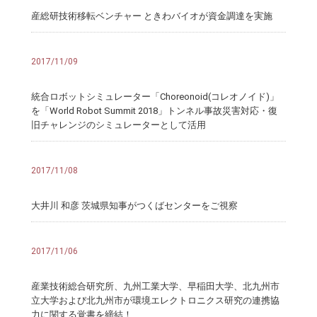
産総研技術移転ベンチャー ときわバイオが資金調達を実施
2017/11/09
統合ロボットシミュレーター「Choreonoid(コレオノイド)」
を「World Robot Summit 2018」トンネル事故災害対応・復
旧チャレンジのシミュレーターとして活用
2017/11/08
大井川 和彦 茨城県知事がつくばセンターをご視察
2017/11/06
産業技術総合研究所、九州工業大学、早稲田大学、北九州市
立大学および北九州市が環境エレクトロニクス研究の連携協
力に関する覚書を締結！