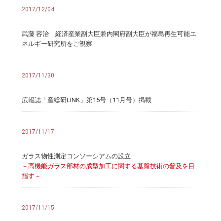
2017/12/04
武藤 容治 経済産業副大臣兼内閣府副大臣が福島再生可能エ
ネルギー研究所をご視察
2017/11/30
広報誌「産総研LINK」第15号（11月号）掲載
2017/11/17
ガラス物性測定コンソーシアムの設立
－高機能ガラス部材の成型加工に関する基盤技術の普及を目
指す－
2017/11/15