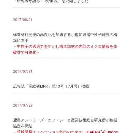
「研究者が語る！1分解説」を公開しました
2017/08/01
構造材料開発の高度化を加速する小型加速器中性子施設の構
築に着手
－中性子の透過力を生かし構造部材の内部のミクロ情報を非
破壊で可視化－
2017/07/31
広報誌「産総研LINK」第13号（7月号）掲載
2017/07/29
鹿島アントラーズ・エフ・シーと産業技術総合研究所が包括
協定を締結
－茨城県発イノベーション創出のための IBARAKI "A" Bridge