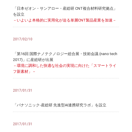
「日本ゼオン・サンアロー・産総研 CNT複合材料研究拠点」
を設立
－いよいよ本格的に実用化が迫る単層CNT製品産業を加速－
2017/02/10
「第16回 国際ナノテクノロジー総合展・技術会議 (nano tech
2017)」に産総研が出展
－環境に調和した快適な社会の実現に向けた「スマートライ
フ新素材」－
2017/01/31
「パナソニック-産総研 先進型AI連携研究ラボ」を設立
2017/01/31