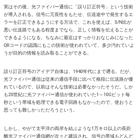
実はその後、光ファイバー通信に「誤り訂正符号」という技術
が導入される。信号に冗長性をもたせ、伝送途中で発生するエ
ラーを訂正できるようにする方法で、これを使えば、S/N比が
悪い伝送路でもある程度までなら、正しく情報を伝えることが
できるようになる。ちなみに最近はすっかりおなじみになった
QRコードの認識にもこの技術が使われていて、多少汚れていよ
うが目的の情報を読み取ることができる。
誤り訂正符号のアイデア自体は、1940年代にまで遡る。だが、
光ファイバー通信は従来の通信手段に比べて格段に伝送路が優
れているので、以前はそんな技術は必要なかったそうだ。しか
も20世紀に光ファイバー通信が使われていた1～10Gビット毎
秒という帯域を処理できる電子回路もなかったので、使おうと
思っても難しかっただろうという。
しかし、やがて太平洋の両岸を結ぶような1万キロ以上の長距
離光ファイバー通信網が次々と建設され、信号の帯域もどんど