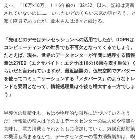
えっ、「10万×10万」！？6年前の「32×32」以来、記録は更新
されていないのに…… いったいどのくらい未来の話だろう、と
驚く隊員であったが、並木さんは淡々と続ける。
「先ほどのデモはテレセッションへの活用でしたが、DOPNは
コンピューティングの世界でも不可欠となってくるでしょう。
たとえば、現在、世界のデータセンターが年間に処理する情報
量は2万EB（エクサバイト：エクサは10の18乗を表す単位）く
らいだと言われていますが、最近話題の、仮想空間でアバター
を使ってコミュニケーションする『メタバース』のようなトレ
ンドも要因となって、情報処理量は今後も増大する一方でしょ
う」
半導体の集積化も、もはや物理的な限界に近づいているそう
だ。情報量の増大はそのままデータセンターの巨大化や増加を
意味し、電力消費もそれとともに増加していく。気候変動対策
の機運も高まるなかで、データセンターの電力消費増加は、喫