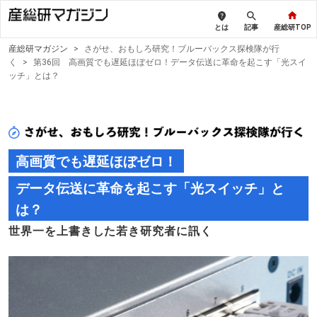
とは
記事
産総研TOP
産総研マガジン
>
さがせ、おもしろ研究！ブルーバックス探検隊が行
く
>
第36回 高画質でも遅延ほぼゼロ！データ伝送に革命を起こす「光スイ
ッチ」とは？
高画質でも遅延ほぼゼロ！
データ伝送に革命を起こす「光スイッチ」と
は？
世界一を上書きした若き研究者に訊く