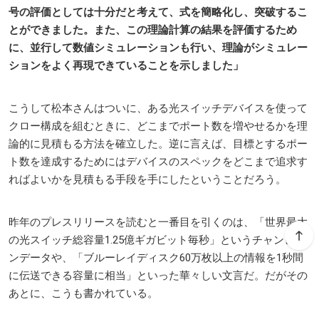
号の評価としては十分だと考えて、式を簡略化し、突破するこ
とができました。また、この理論計算の結果を評価するため
に、並行して数値シミュレーションも行い、理論がシミュレー
ションをよく再現できていることを示しました」
こうして松本さんはついに、ある光スイッチデバイスを使って
クロー構成を組むときに、どこまでポート数を増やせるかを理
論的に見積もる方法を確立した。逆に言えば、目標とするポー
ト数を達成するためにはデバイスのスペックをどこまで追求す
ればよいかを見積もる手段を手にしたということだろう。
昨年のプレスリリースを読むと一番目を引くのは、「世界最大
の光スイッチ総容量1.25億ギガビット毎秒」というチャンピオ
ンデータや、「ブルーレイディスク60万枚以上の情報を1秒間
に伝送できる容量に相当」といった華々しい文言だ。だがその
あとに、こうも書かれている。