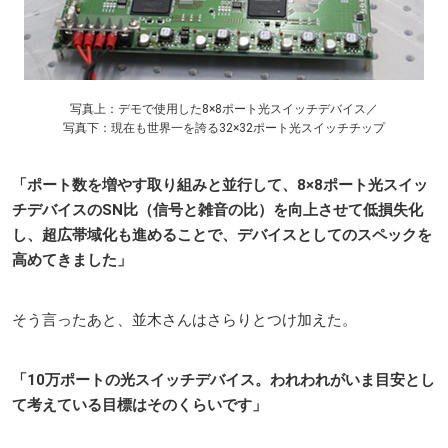
写真上：デモで使用した8×8ポート光スイッチデバイス／
写真下：現在も世界一を誇る32×32ポート光スイッチチップ
「ポート数を増やす取り組みと並行して、8×8ポート光スイッ
チデバイスのSN比（信号と雑音の比）を向上させて低損失化
し、超広帯域化も進めることで、デバイスとしてのスペックを
高めてきました」
そう言ったあと、並木さんはさらりとつけ加えた。
「10万ポートの光スイッチデバイス。われわれがいま目安とし
て考えている目標はそのくらいです」