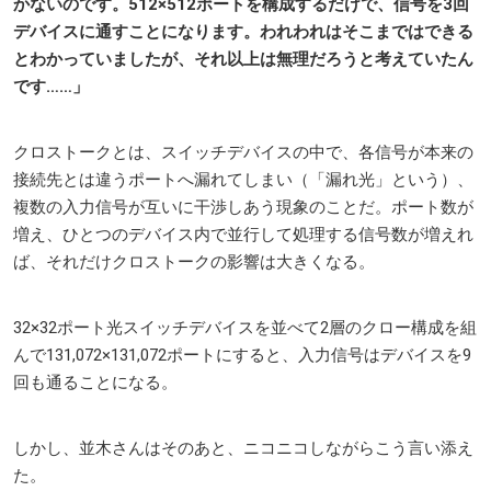
かないのです。512×512ポートを構成するだけで、信号を3回
デバイスに通すことになります。われわれはそこまではできる
とわかっていましたが、それ以上は無理だろうと考えていたん
です……」
クロストークとは、スイッチデバイスの中で、各信号が本来の
接続先とは違うポートへ漏れてしまい（「漏れ光」という）、
複数の入力信号が互いに干渉しあう現象のことだ。ポート数が
増え、ひとつのデバイス内で並行して処理する信号数が増えれ
ば、それだけクロストークの影響は大きくなる。
32×32ポート光スイッチデバイスを並べて2層のクロー構成を組
んで131,072×131,072ポートにすると、入力信号はデバイスを9
回も通ることになる。
しかし、並木さんはそのあと、ニコニコしながらこう言い添え
た。