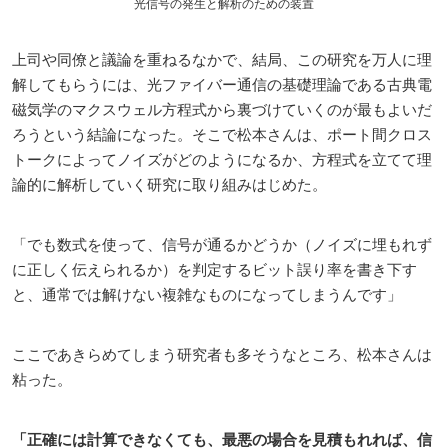
光信号の発生と解析のための装置
上司や同僚と議論を重ねるなかで、結局、この研究を万人に理
解してもらうには、光ファイバー通信の基礎理論である古典電
磁気学のマクスウェル方程式から裏づけていくのが最もよいだ
ろうという結論になった。そこで松本さんは、ポート間クロス
トークによってノイズがどのようになるか、方程式を立てて理
論的に解析していく研究に取り組みはじめた。
「でも数式を使って、信号が通るかどうか（ノイズに埋もれず
に正しく伝えられるか）を判定するビット誤り率を書き下す
と、通常では解けない複雑なものになってしまうんです」
ここであきらめてしまう研究者も多そうなところ、松本さんは
粘った。
「正確には計算できなくても、最悪の場合を見積もれれば、信