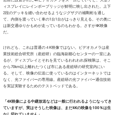
窓際に設置された4Kビデオカメラをズームしていくと、大型デ
ィスプレイにレインボーブリッジが鮮明に映し出された。上下
2段のデッキを縫い合わせるようなジグザグの補剛桁を通し
て、内側を渡っていく車の1台1台がはっきり見える。その奥に
は新交通ゆりかもめが走っているのもわかる。さすが4K映像
だ。
けれども、これは普通の４K映像ではない。ビデオカメラは産
業技術総合研究所（産総研）の臨海副都心センターの一室にあ
るが、ディスプレイとそれを見ているわれわれ探検隊は、そこ
から70km以上離れたつくば市にある産総研の研究室内にい
る。そして、映像の伝送に使っているのはインターネットでは
なく、光ファイバーの専用線。産総研の光ファイバー通信技術
を実証実験するためのテストベッドである。
「4K映像による中継放送などは一般に行われるようになってき
ていますが、実はそうした映像は、まだ4Kの映像を100％は生
かし切れていません」