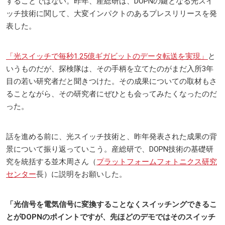
することではない。昨年、産総研は、DOPNの鍵となる光スイ
ッチ技術に関して、大変インパクトのあるプレスリリースを発
表した。
「光スイッチで毎秒1.25億ギガビットのデータ転送を実現」
と
いうものだが、探検隊は、その手柄を立てたのがまだ入所3年
目の若い研究者だと聞きつけた。その成果についての取材もさ
ることながら、その研究者にぜひとも会ってみたくなったのだ
った。
話を進める前に、光スイッチ技術と、昨年発表された成果の背
景について振り返っていこう。産総研で、DOPN技術の基礎研
究を統括する並木周さん（
プラットフォームフォトニクス研究
センター
長）に説明をお願いした。
「光信号を電気信号に変換することなくスイッチングできるこ
とがDOPNのポイントですが、先ほどのデモではそのスイッチ