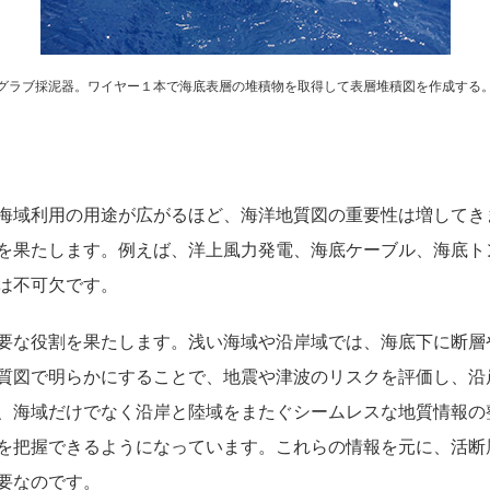
グラブ採泥器。ワイヤー１本で海底表層の堆積物を取得して表層堆積図を作成する
海域利用の用途が広がるほど、海洋地質図の重要性は増してき
を果たします。例えば、洋上風力発電、海底ケーブル、海底ト
は不可欠です。
要な役割を果たします。浅い海域や沿岸域では、海底下に断層
質図で明らかにすることで、地震や津波のリスクを評価し、沿
、海域だけでなく沿岸と陸域をまたぐシームレスな地質情報の
を把握できるようになっています。これらの情報を元に、活断
要なのです。