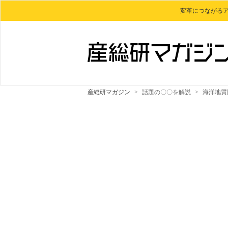
変革につながる
産総研マガジン
>
話題の〇〇を解説
>
海洋地質