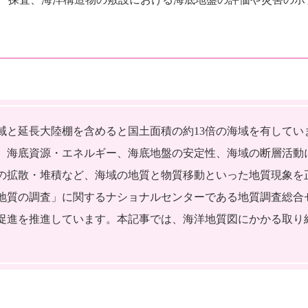
域と延長大陸棚を含めると国土面積の約13倍の海域を有してい
、海底資源・エネルギー、海底地盤の安定性、海域の断層活動
の拡散・堆積など、海域の地質と物質移動といった地質現象を
地質の調査」に関するナショナルセンターである地質調査総合セ
促進を推進しています。本記事では、海洋地質図にかかる取り