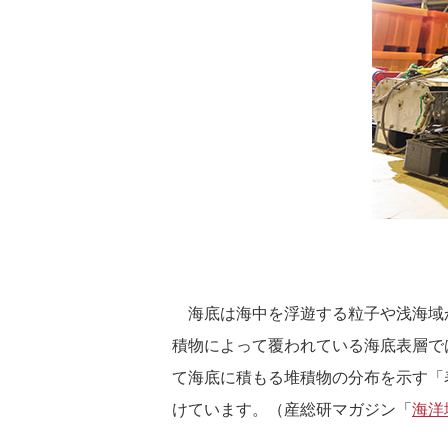
海底は海中を浮遊する粒子や浅海域
積物によって覆われている海底表層で
て海底に積もる堆積物の分布を示す「
けています。（産総研マガジン「
海洋