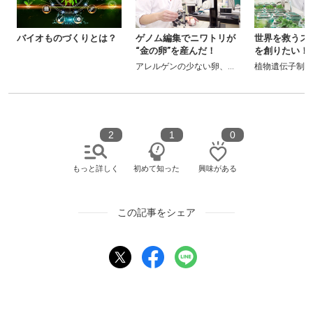
バイオものづくりとは？
ゲノム編集でニワトリが
世界を救うス
“金の卵”を産んだ！
を創りたい！
るまで
アレルゲンの少ない卵、医薬成分を含んだ卵の
植物遺伝子制御
2
1
0
もっと詳しく
初めて知った
興味がある
この記事をシェア