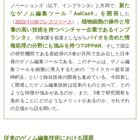
新た
ノベーションズ（以下、インプランタ）と共同で、
なゲノム編集ツール「AalCas9」を開発
した
植物細胞の操作と培
（
2023/11/30プレスリリース
）。
養の高い技術を持つベンチャー企業であるインプ
ランタ
バイオを含めた情
と、印刷業を祖業としながら
報処理の分野にも強みを持つ
TOPPAN
、そして国立
の研究機関である産総研の3者が共同で生み出した日本
発のゲノム編集ツールである。このチームは、ゲノム編
集ツールを細胞に導入するための「ウイスカー超音波
RNP法」という独自技術の開発も進めている。今回新し
く開発したゲノム編集技術は従来のものと比べて、どの
ような特徴や強みがあるのか。また、3者で研究開発を
進めることにどのようなメリットがあるのか、それぞれ
の立場から話を聞いた。
従来のゲノム編集技術における課題