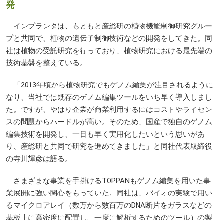
発
インプランタは、もともと産総研の植物機能制御研究グルー
プと共同で、植物の遺伝子制御技術などの開発をしてきた。同
社は植物の受託研究を行っており、植物研究における最先端の
技術基盤を整えている。
「2013年頃から植物研究でもゲノム編集が注目されるように
なり、当社では既存のゲノム編集ツールをいち早く導入しまし
た。ですが、やはり企業が商業利用するにはコストやライセン
スの問題からハードルが高い。そのため、国産で独自のゲノム
編集技術を開発し、一日も早く実用化したいという思いがあ
り、産総研と共同で研究を進めてきました」と同社代表取締役
の寺川輝彦は語る。
さまざまな事業を手掛ける
TOPPAN
もゲノム編集を用いた事
業展開に強い関心をもっていた。同社は、バイオの実験で用い
るマイクロアレイ（数万から数百万のDNA断片をガラスなどの
基板上に高密度に配置し、一度に解析するためのツール）の製