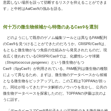
意図しない場所を誤って切断するリスクを抑えることができま
す」と中村はAalCas9の強みを語る。
何十万の微生物候補から特徴のあるCas9を選別
どのようにして既存のゲノム編集ツールとは異なるPAM配列
のCas9を見つけることができたのだろうか。CRISPR/Cas9は、
もともと微生物がもつ免疫の仕組みから発見されたものだ。現
在広く使われているCRISPR/Cas9では、化膿性レンサ球菌
（
Streptococcus pyogenes
）という微生物がもつ
Cas9（SpyCas9）が利用されている。PAM配列は微生物の種類
によって異なるため、まずは、微生物のデータベースから候補
となる微生物をピックアップした。この工程は
TOPPAN
が担っ
た。同社が培ってきたデータ解析のノウハウを生かし、公共の
微生物データベースを探索したのだ。
TOPPAN
の伊藤は次のよ
うに話す。
「データベースでCas9遺伝子をもつ可能性のある微生物を検