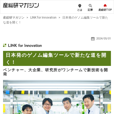
とは
記事
産総研TOP
産総研マガジン
>
LINK for Innovation
>
日本発のゲノム編集ツールで新た
な道を開く！
2024/05/01
日本発のゲノム編集ツールで新たな道を開
く！
ベンチャー、大企業、研究所がワンチームで新技術を開
発