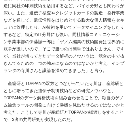
造に同社の印刷技術を活用するなど、バイオ分野とも関わりが
深い。また、遺伝子検査やクレジットカードの製造・発行事業
などを通して、遺伝情報をはじめとする膨大な個人情報をセキ
ュアに管理したり、AI技術を用いてデータマイニングをしたり
するなど、特定のIT分野にも強い。同社情報コミュニケーショ
ン事業本部の伊藤誠一郎は「ゲノム編集の技術開発は世界的に
競争が激しいので、そこで勝つのは簡単ではありません。です
が、当社が培ってきたデータ解析のノウハウは、競合の中で抜
きんでるための一つの強みになるのではないかと考え、インプ
ランタの寺川さんと議論を深めてきました」と言う。
産総研と
TOPPAN
の双方とつながっていた寺川は、産総研と
ともに培ってきた遺伝子制御技術などの研究ノウハウと、
TOPPAN
のデータ解析技術を組み合わせることで、独自のゲノ
ム編集ツールの開発に向けて勝機を見出だせるのではないかと
考えた。こうして寺川が産総研と
TOPPAN
の橋渡しをすること
で、3者の共同研究が実現したのだ。