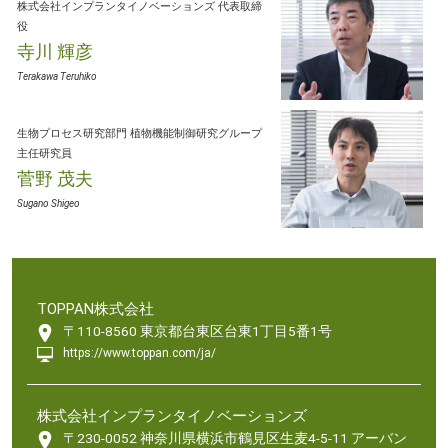
株式会社インプランタイノベーションズ
代表取締
役
寺川 輝彦
Terakawa Teruhiko
生物プロセス研究部門
植物機能制御研究グループ
主任研究員
菅野 茂夫
Sugano Shigeo
TOPPAN株式会社
〒110-8560 東京都台東区台東1丁目5番1号
https://www.toppan.com/ja/
株式会社インプランタイノベーションズ
〒230-0052 神奈川県横浜市鶴見区生麦4-5-11 アーバン