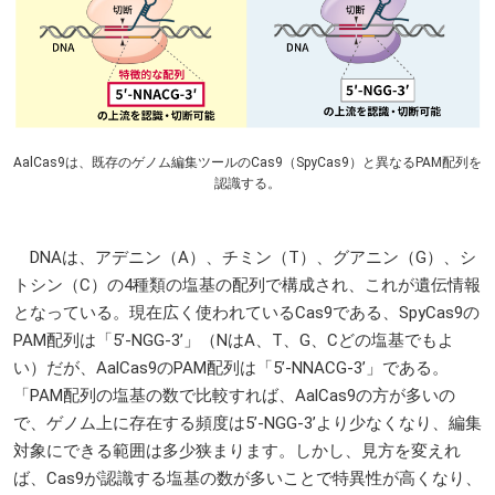
AalCas9は、既存のゲノム編集ツールのCas9（SpyCas9）と異なるPAM配列を
認識する。
DNAは、アデニン（A）、チミン（T）、グアニン（G）、シ
トシン（C）の4種類の塩基の配列で構成され、これが遺伝情報
となっている。現在広く使われているCas9である、SpyCas9の
PAM配列は「5’-NGG-3’」（NはA、T、G、Cどの塩基でもよ
い）だが、AalCas9のPAM配列は「5’-NNACG-3’」である。
「PAM配列の塩基の数で比較すれば、AalCas9の方が多いの
で、ゲノム上に存在する頻度は5’-NGG-3’より少なくなり、編集
対象にできる範囲は多少狭まります。しかし、見方を変えれ
ば、Cas9が認識する塩基の数が多いことで特異性が高くなり、