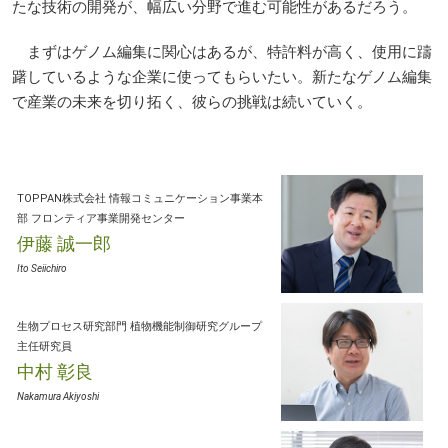
たな技術の開発が、幅広い分野で進む可能性があるだろう。
まずはゲノム編集に関心はあるが、特許料が高く、使用に躊
躇しているような企業に使ってもらいたい。新たなゲノム編集
で産業の未来を切り拓く、彼らの挑戦は続いていく。
TOPPAN
株式会社
情報コミュニケーション事業本
部
フロンティア事業開発センター
伊藤 誠一郎
Ito Seiichiro
生物プロセス研究部門
植物機能制御研究グループ
主任研究員
中村 彰良
Nakamura Akiyoshi