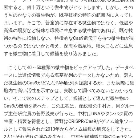
索すると、何十万という微生物がヒットします。しかし、その
うちのかなりの微生物が、既存技術の特許の範囲内に入ってし
まいます。そこで、普遍的に存在する微生物ではなく、低温や
高温の場所など特殊な環境に生息する微生物であれば、既存技
術の特許に抵触しない、特徴的なCas9遺伝子を持つ微生物が見
つかるのではないかと考え、深海や温泉地、噴火口などに生息
する微生物に着目して候補を絞り込みました」
こうして40～50種類の微生物をピックアップした。データベ
ースには遺伝情報である塩基配列のデータしかないため、選ん
だ微生物のCas9がどんなPAM配列を認識するか、また実際に細
胞内で高い活性を示すかは、実験して調べてみないとわからな
い。そこで次のステップとして、候補として選んだ微生物の
Cas9の機能を調べた。この工程は、産総研の中村と、同グルー
プ主任研究員の菅野茂夫が行った。中村はRNAやタンパク質の
生産・精製を得意とし、菅野はCRISPR/Cas9がゲノム編集ツー
ルとして報告された2013年からゲノム編集の研究をしてきた。
2人はそれぞれの強みを生かし、中村が候補微生物のCas9タン