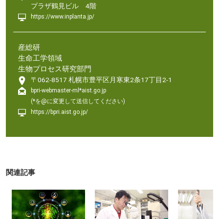
プラザ鶴見ビル 4階
https://www.inplanta.jp/
産総研
生命工学領域
生物プロセス研究部門
〒062-8517 札幌市豊平区月寒東2条17丁目2-1
bpri-webmaster-ml*aist.go.jp
(*を@に変更して送信してください)
https://bpri.aist.go.jp/
関連記事