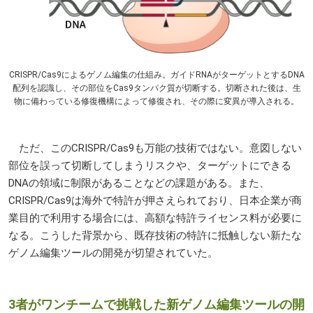
CRISPR/Cas9によるゲノム編集の仕組み。ガイドRNAがターゲットとするDNA
配列を認識し、その部位をCas9タンパク質が切断する。切断された後は、生
物に備わっている修復機構によって修復され、その際に変異が導入される。
ただ、このCRISPR/Cas9も万能の技術ではない。意図しない
部位を誤って切断してしまうリスクや、ターゲットにできる
DNAの領域に制限があることなどの課題がある。また、
CRISPR/Cas9は海外で特許が押さえられており、日本企業が商
業目的で利用する場合には、高額な特許ライセンス料が必要に
なる。こうした背景から、既存技術の特許に抵触しない新たな
ゲノム編集ツールの開発が切望されていた。
3者がワンチームで挑戦した新ゲノム編集ツールの開