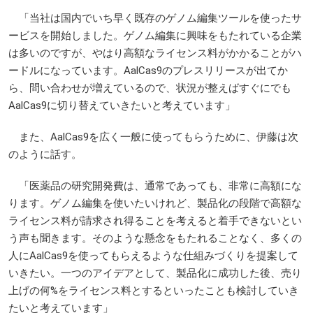
「当社は国内でいち早く既存のゲノム編集ツールを使ったサ
ービスを開始しました。ゲノム編集に興味をもたれている企業
は多いのですが、やはり高額なライセンス料がかかることがハ
ードルになっています。AalCas9のプレスリリースが出てか
ら、問い合わせが増えているので、状況が整えばすぐにでも
AalCas9に切り替えていきたいと考えています」
また、AalCas9を広く一般に使ってもらうために、伊藤は次
のように話す。
「医薬品の研究開発費は、通常であっても、非常に高額にな
ります。ゲノム編集を使いたいけれど、製品化の段階で高額な
ライセンス料が請求され得ることを考えると着手できないとい
う声も聞きます。そのような懸念をもたれることなく、多くの
人にAalCas9を使ってもらえるような仕組みづくりを提案して
いきたい。一つのアイデアとして、製品化に成功した後、売り
上げの何%をライセンス料とするといったことも検討していき
たいと考えています」