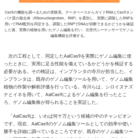
Cas9の機能を調べるための実験系。データベースからガイドRNAとCas9タン
パク質の複合体（
Ribonucleoprotein
、RNP）を選別し、実際に調製したRNPを
用いてPAM配列を同定する。調製したRNPでDNAが切断できるかどうかを確認
した後、実際の植物を用いたゲノム編集を行い、次世代シーケンサーでゲノム
編集機能を評価する。
次の工程として、同定したAalCas9を実際にゲノム編集に使
ったときに、実用に足る性能を備えているかどうかを検証する
必要がある。その検証は、インプランタの寺川が担当した。イ
ンプランタは、既存のゲノム編集ツールを用いて、ゲノム編集
植物の作製や解析評価を行っている。寺川らは、シロイヌナズ
ナとイネを用いて、AalCas9によるゲノム編集を行ったとこ
ろ、ゲノム編集株が得られることを実証した。
「AalCas9は、いわば何十万という候補の中のチャンピオン
です。現在、AalCas9のゲノム編集ツールとしての効率や使い
勝手を詳細に調べているところですが、既存のゲノム編集ツー